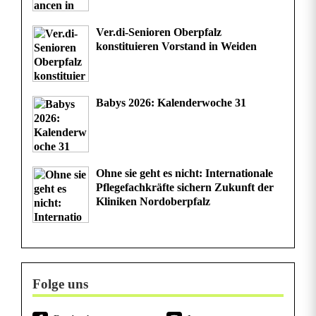
n
Ver.di-Senioren Oberpfalz
a
konstituieren Vorstand in Weiden
c
h
Babys 2026: Kalenderwoche 31
t
i
n
Ohne sie geht es nicht: Internationale
Pflegefachkräfte sichern Zukunft der
W
Kliniken Nordoberpfalz
e
i
d
Folge uns
e