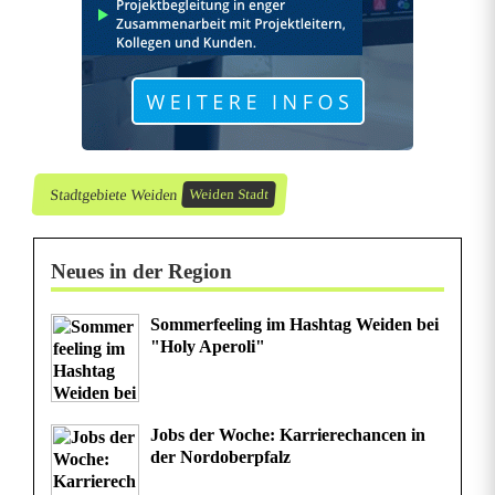
n
e
h
e
i
Stadtgebiete Weiden
Weiden Stadt
ß
e
Neues in der Region
P
Sommerfeeling im Hashtag Weiden bei
a
"Holy Aperoli"
r
t
Jobs der Woche: Karrierechancen in
der Nordoberpfalz
y