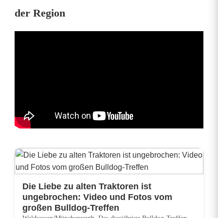
der Region
e
:
L
a
t
i
n
V
i
b
Die Liebe zu alten Traktoren ist
ungebrochen: Video und Fotos vom
e
großen Bulldog-Treffen