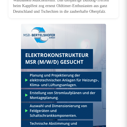
s
Waldsassen/Münchenreuth. Das diesjährige Bulldog-Treffen
beim Kapplfest zog erneut Oldtimer-Enthusiasten aus ganz
s
Deutschland und Tschechien in die zauberhafte Oberpfalz.
o
r
g
e
n
f
ü
r
e
i