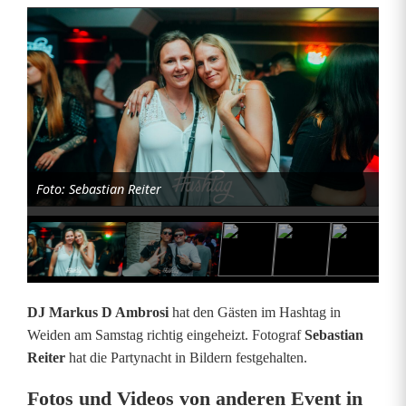
B
i
l
d
e
Foto: Sebastian Reiter
r
g
a
l
DJ Markus D Ambrosi
hat den Gästen im Hashtag in
e
Weiden am Samstag richtig eingeheizt. Fotograf
Sebastian
Reiter
hat die Partynacht in Bildern festgehalten.
r
Fotos und Videos von anderen Event in
i