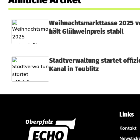
n
e
R
Weihnachtsmarkttasse 2025 v
hält Glühweinpreis stabil
a
d
l
Stadtverwaltung startet offiz
Kanal in Teublitz
-
A
u
t
Links
o
Kontakt
b
Newstick