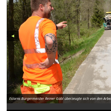
a
d
w
e
◄
g
:
A
u
s
d
e
Eslarns Bürgermeister Reiner Gäbl überzeugte sich von den Arbe
r