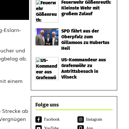
Feuerwehr Gößenreuth:
Kleinste Wehr mit
großem Zulauf
g-Eslarn-
SPD fährt aus der
Oberpfalz zum
Gillamoos zu Hubertus
Heil
äucher und
egbelag ab.
US-Kommandeur aus
Grafenwöhr zu
Antrittsbesuch in
Vilseck
mit einem
d
Folge uns
e Strecke ab
 Vergnügen
Facebook
Instagram
YouTube
App