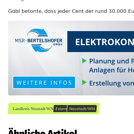
i
Gäbl betonte, dass jeder Cent der rund 30.000 Eu
r
d
w
i
e
d
e
r
Eslarn
Neustadt/WN
Landkreis Neustadt/WN
e
i
Ähnliche Artikel