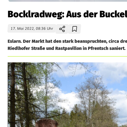
Bocklradweg: Aus der Buckel
17. Mai 2022, 08:36 Uhr
Eslarn. Der Markt hat den stark beanspruchten, circa d
Riedlhofer Straße und Rastpavillon in Pfrentsch saniert.
B
o
c
k
l
r