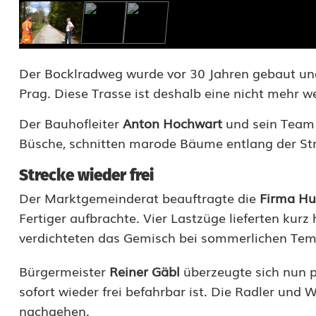
B
u
c
Der Bocklradweg wurde vor 30 Jahren gebaut und
Prag. Diese Trasse ist deshalb eine nicht mehr 
k
e
Der Bauhofleiter
Anton Hochwart
und sein Team 
Büsche, schnitten marode Bäume entlang der Str
l
Strecke wieder frei
p
Der Marktgemeinderat beauftragte die
Firma Hu
i
Fertiger aufbrachte. Vier Lastzüge lieferten kur
s
verdichteten das Gemisch bei sommerlichen Tem
t
Bürgermeister
Reiner Gäbl
überzeugte sich nun p
e
sofort wieder frei befahrbar ist. Die Radler u
w
nachgehen.