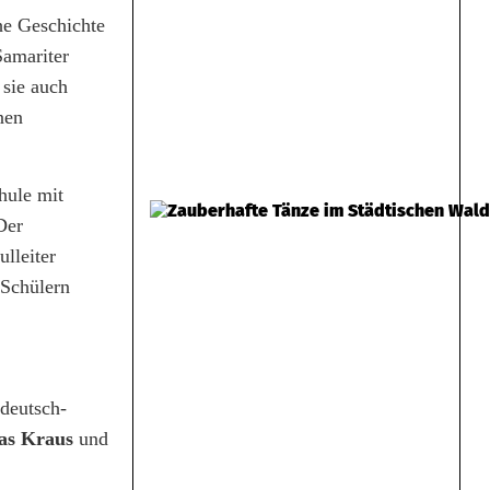
he Geschichte
Samariter
 sie auch
nen
hule mit
Der
lleiter
 Schülern
deutsch-
s Kraus
und