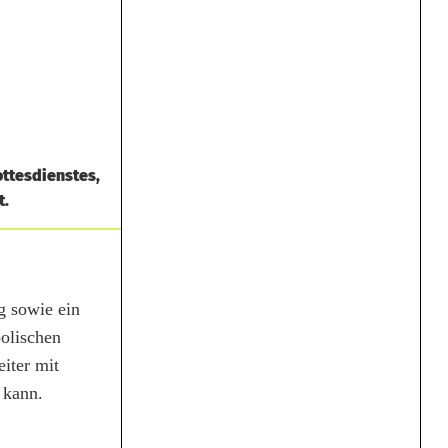
ottesdienstes,
t.
g sowie ein
olischen
iter mit
 kann.