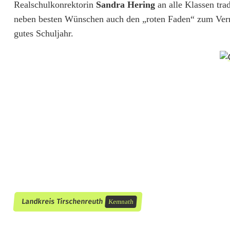
Realschulkonrektorin
Sandra Hering
an alle Klassen tra
o
neben besten Wünschen auch den „roten Faden“ zum Verna
r
gutes Schuljahr.
e
n
?
K
e
i
n
e
S
Landkreis Tirschenreuth
Kemnath
o