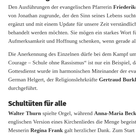
t
Den Ausführungen der evangelischen Pfarrerin
Friederik
e
von Jonathan zugrunde, der den Sinn seines Lebens sucht
ergänzt und mit einem Update für unsere Zeit verständlic
n
behandelt werden möchten. Sie mögen ein starkes Wort fü
F
Aufmerksamkeit und Hoffnung schenken, wenn gerade alle
a
Die Anerkennung des Einzelnen dürfe bei dem Kampf um 
d
Courage – Schule ohne Rassismus“ ist nur ein Beispiel, 
e
Gottesdienst wurde im harmonischen Miteinander der evan
German Helgert, der Religionslehrkräfte
Gertraud Burk
n
durchgeführt.
v
Schultüten für alle
e
Walter Thurn
spielte Orgel, während
Anna-Maria Bec
r
englischen Version eines Kirchenliedes die Menge begeist
l
Mesnerin
Regina Frank
galt herzlicher Dank. Zum Start 