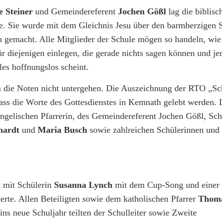
e Steiner
und Gemeindereferent
Jochen Gößl
lag die biblisc
e. Sie wurde mit dem Gleichnis Jesu über den barmherzigen 
h gemacht. Alle Mitglieder der Schule mögen so handeln, wie
r diejenigen einlegen, die gerade nichts sagen können und je
s hoffnungslos scheint.
die Noten nicht untergehen. Die Auszeichnung der RTO „Sc
dass die Worte des Gottesdienstes in Kemnath gelebt werden. 
gelischen Pfarrerin, des Gemeindereferent Jochen Gößl, Schu
hardt
und
Maria Busch
sowie zahlreichen Schülerinnen und
k
mit Schülerin
Susanna Lynch
mit dem Cup-Song und einer 
erte. Allen Beteiligten sowie dem katholischen Pfarrer
Thoma
ins neue Schuljahr teilten der Schulleiter sowie Zweite