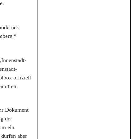
e.
modernes
Amberg.“
„Innenstadt-
enstadt-
lbox offiziell
damit ein
ihr Dokument
ng der
 um ein
 dürfen aber