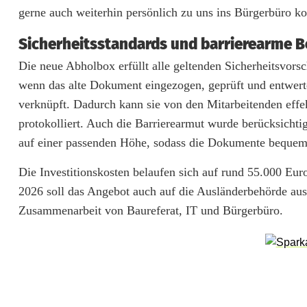
h
gerne auch weiterhin persönlich zu uns ins Bürgerbüro 
o
Sicherheitsstandards und barrierearme 
l
Die neue Abholbox erfüllt alle geltenden Sicherheitsvorsc
b
wenn das alte Dokument eingezogen, geprüft und entwert
o
verknüpft. Dadurch kann sie von den Mitarbeitenden effek
protokolliert. Auch die Barrierearmut wurde berücksicht
x
auf einer passenden Höhe, sodass die Dokumente bequ
i
Die Investitionskosten belaufen sich auf rund 55.000 Eu
n
2026 soll das Angebot auch auf die Ausländerbehörde aus
A
Zusammenarbeit von Baureferat, IT und Bürgerbüro.
m
b
e