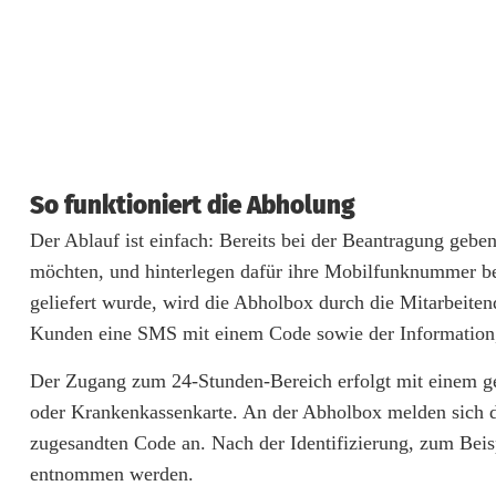
r
g
b
i
e
So funktioniert die Abholung
t
Der Ablauf ist einfach: Bereits bei der Beantragung gebe
e
möchten, und hinterlegen dafür ihre Mobilfunknummer b
geliefert wurde, wird die Abholbox durch die Mitarbeite
t
Kunden eine SMS mit einem Code sowie der Information, 
S
Der Zugang zum 24-Stunden-Bereich erfolgt mit einem ge
e
oder Krankenkassenkarte. An der Abholbox melden sich
r
zugesandten Code an. Nach der Identifizierung, zum Bei
v
entnommen werden.