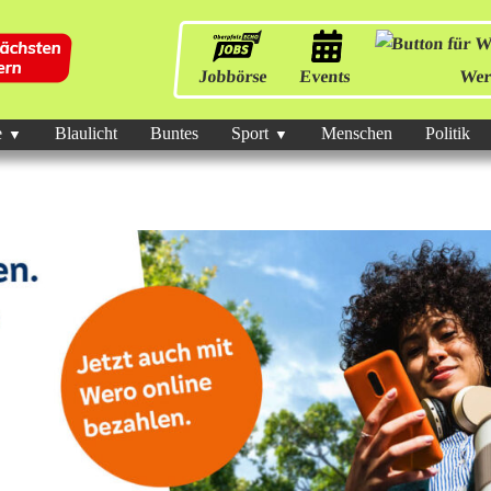
Jobbörse
Events
Wer
e
Blaulicht
Buntes
Sport
Menschen
Politik