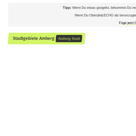
i
Tipp:
Wenn Du etwas googelst, bekommst Du neb
c
Wenn Du OberpfalzECHO als bevorzugte Que
Füge jetzt
e
Stadtgebiete Amberg
r
Amberg Stadt
u
n
d
u
m
d
i
e