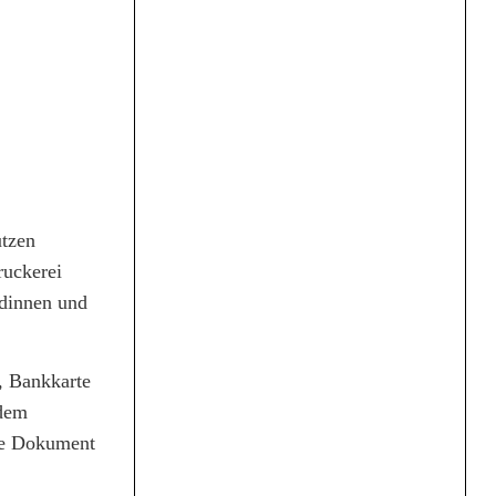
utzen
ruckerei
ndinnen und
, Bankkarte
 dem
eue Dokument