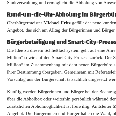
Stadtverwaltung und ermöglicht die Abholung von Auswe
k
Rund-um-die-Uhr-Abholung im Bürgerbü
u
Oberbürgermeister
Michael Fritz
gefällt der neue kunden
m
Angebot, das sich am Alltag der Bürgerinnen und Bürger o
e
Bürgerbeteiligung und Smart-City-Prozes
n
Die Idee zu diesem Schließfachsystem geht auf eine Anr
t
Million“ sowie auf den Smart-City-Prozess zurück. Der St
Million“ im Zusammenhang mit dem neuen Bürgerbüro siche
e
ihrer Bestimmung übergeben. Gemeinsam mit Referatslei
n
Vorschlag aus der Bürgerschaft tatsächlich umgesetzt we
-
Künftig werden Bürgerinnen und Bürger bei der Beantrag
A
über die Abholbox oder weiterhin persönlich während de
b
zusätzlichen Abholmöglichkeit ist freiwillig. Amtsleiter
M
Angebot. Die Bürgerinnen und Bürger haben die Wahl, ob