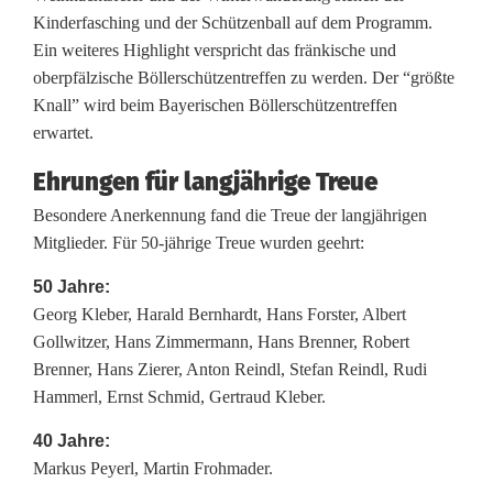
e
Kinderfasching und der Schützenball auf dem Programm.
n
Ein weiteres Highlight verspricht das fränkische und
oberpfälzische Böllerschützentreffen zu werden. Der “größte
E
Knall” wird beim Bayerischen Böllerschützentreffen
s
erwartet.
l
Ehrungen für langjährige Treue
a
Besondere Anerkennung fand die Treue der langjährigen
Mitglieder. Für 50-jährige Treue wurden geehrt:
r
50 Jahre:
n
Georg Kleber, Harald Bernhardt, Hans Forster, Albert
Gollwitzer, Hans Zimmermann, Hans Brenner, Robert
Brenner, Hans Zierer, Anton Reindl, Stefan Reindl, Rudi
Hammerl, Ernst Schmid, Gertraud Kleber.
40 Jahre:
Markus Peyerl, Martin Frohmader.