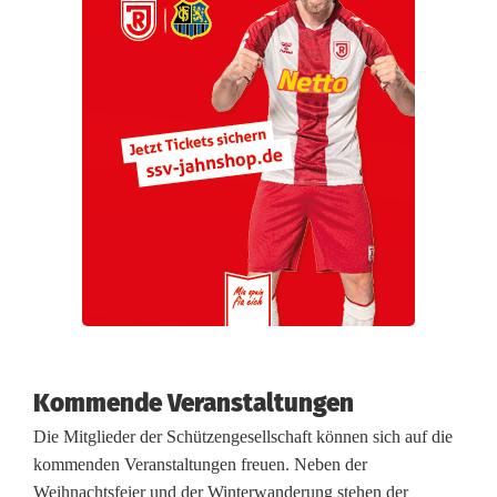
e
r
t
u
s
s
c
h
ü
Kommende Veranstaltungen
t
Die Mitglieder der Schützengesellschaft können sich auf die
z
kommenden Veranstaltungen freuen. Neben der
Weihnachtsfeier und der Winterwanderung stehen der