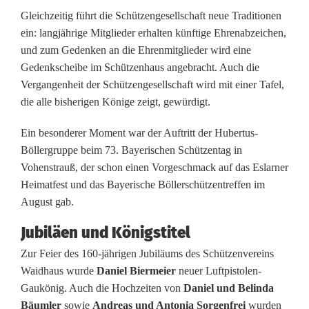
j
Gleichzeitig führt die Schützengesellschaft neue Traditionen
ein: langjährige Mitglieder erhalten künftige Ehrenabzeichen,
ä
und zum Gedenken an die Ehrenmitglieder wird eine
h
Gedenkscheibe im Schützenhaus angebracht. Auch die
Vergangenheit der Schützengesellschaft wird mit einer Tafel,
r
die alle bisherigen Könige zeigt, gewürdigt.
i
Ein besonderer Moment war der Auftritt der Hubertus-
g
Böllergruppe beim 73. Bayerischen Schützentag in
e
Vohenstrauß, der schon einen Vorgeschmack auf das Eslarner
Heimatfest und das Bayerische Böllerschützentreffen im
r
August gab.
M
Jubiläen und Königstitel
i
Zur Feier des 160-jährigen Jubiläums des Schützenvereins
Waidhaus wurde
Daniel Biermeier
neuer Luftpistolen-
t
Gaukönig. Auch die Hochzeiten von
Daniel und Belinda
g
Bäumler
sowie
Andreas und Antonia Sorgenfrei
wurden