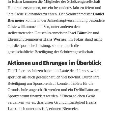
E
In Eslarn kommen die Mitglieder der Schützengesellschaft
Hubertus zusammen, um ein besonderes Jahr zu feiern und
h
ihre Treue zueinander zu ehren. Der Schützenmeister
Daniel
Biermeier
konnte in der Jahreshauptversammlung besondere
r
Gäste willkommen heißen, unter anderen den
u
stellvertretenden Gauschützenmeister
Josef Bäumler
und
Ehrenschützenmeister
Hans Werner
. Im Fokus stand nicht
n
nur die sportliche Leistung, sondern auch die
g
gesellschaftliche Beteiligung der Schützengesellschaft.
e
Aktionen und Ehrungen im Überblick
n
Die Hubertusschützen haben im Laufe des Jahres sowohl
sportlich als auch gesellschaftlich viel bewirkt. Durch ihre
l
Beteiligung am Sponsorenlauf konnten Tablets für die
a
Grundschule angeschafft werden und ein Defibrillator am
Sportzentrum finanziert werden. “Einem solchen Gerät
n
verdanken wir es, dass unser Gründungsmitglied
Franz
g
Lanz
noch unter uns ist”, erinnert Biermeier.