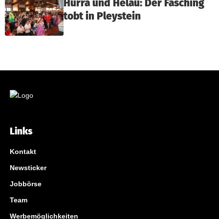
Hurra und Helau: Der Fasching
tobt in Pleystein
Links
Kontakt
Newsticker
Jobbörse
Team
Werbemöglichkeiten