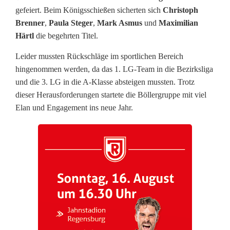
gefeiert. Beim Königsschießen sicherten sich
Christoph
l
Brenner
,
Paula Steger
,
Mark Asmus
und
Maximilian
i
Härtl
die begehrten Titel.
e
Leider mussten Rückschläge im sportlichen Bereich
hingenommen werden, da das 1. LG-Team in die Bezirksliga
d
und die 3. LG in die A-Klasse absteigen mussten. Trotz
e
dieser Herausforderungen startete die Böllergruppe mit viel
Elan und Engagement ins neue Jahr.
r
b
e
i
H
u
b