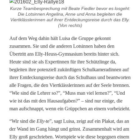
t
Kurze Teambesprechung mit Beate Fiedler bevor es losgeht:
Die Lotsinnen Angelina, Anne und Anna begleiten die
Viertklässlerinnen auf ihrer Entdeckungsreise durch das Elly.
B
(Von rechts)
e
Auf dem Weg dahin hält Luisa die Gruppe gekonnt
g
zusammen. Sie und die anderen Lotsinnen haben den
Übertritt ans Elly-Heuss-Gymnasium bereits hinter sich.
e
Heute sind sie als Expertinnen für ihre Schützlinge da,
g
begleiten ihre potenziell zukünftigen Schulkameradinnen auf
ihrer Entdeckungsreise durch das Schulhaus und beantworten
n
alle Fragen, die den Viertklässlerinnen auf der Seele brennen.
u
“Wie sind die Lehrer so?”, “Muss man viel lernen?”, “Und
wie ist das mit den Hausaufgaben?” – sind nur einige, die
n
man aufschnappt, wenn ein Grüppchen an einem vorbeizieht.
g
“Wir sind die
Elly
-te”, sagt Luisa, zeigt auf ein Plakat, das an
der Wand im Gang hängt und grinst. Zusammenhalt wird am
Elly groß geschrieben. Wortspiele wie diese begegnen einem