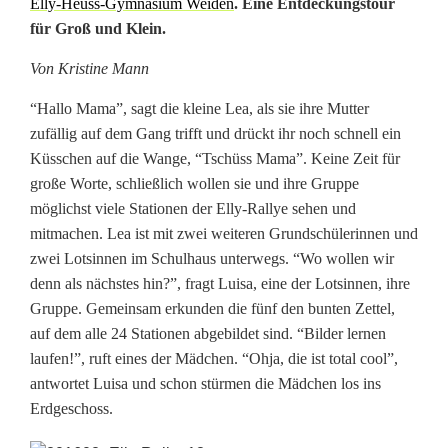
Elly-Heuss-Gymnasium Weiden
. Eine Entdeckungstour
R
für Groß und Klein.
a
Von Kristine Mann
l
“Hallo Mama”, sagt die kleine Lea, als sie ihre Mutter
l
zufällig auf dem Gang trifft und drückt ihr noch schnell ein
Küsschen auf die Wange, “Tschüss Mama”. Keine Zeit für
y
große Worte, schließlich wollen sie und ihre Gruppe
e
möglichst viele Stationen der Elly-Rallye sehen und
mitmachen. Lea ist mit zwei weiteren Grundschülerinnen und
s
zwei Lotsinnen im Schulhaus unterwegs. “Wo wollen wir
denn als nächstes hin?”, fragt Luisa, eine der Lotsinnen, ihre
c
Gruppe. Gemeinsam erkunden die fünf den bunten Zettel,
h
auf dem alle 24 Stationen abgebildet sind. “Bilder lernen
laufen!”, ruft eines der Mädchen. “Ohja, die ist total cool”,
a
antwortet Luisa und schon stürmen die Mädchen los ins
f
Erdgeschoss.
f