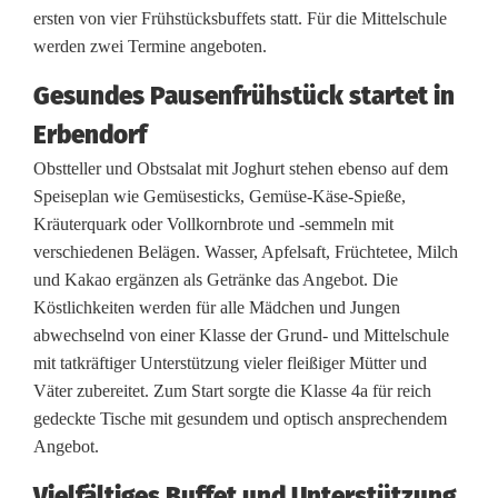
n
ersten von vier Frühstücksbuffets statt. Für die Mittelschule
werden zwei Termine angeboten.
b
Gesundes Pausenfrühstück startet in
e
Erbendorf
i
Obstteller und Obstsalat mit Joghurt stehen ebenso auf dem
r
Speiseplan wie Gemüsesticks, Gemüse-Käse-Spieße,
a
Kräuterquark oder Vollkornbrote und -semmeln mit
verschiedenen Belägen. Wasser, Apfelsaft, Früchtetee, Milch
t
und Kakao ergänzen als Getränke das Angebot. Die
o
Köstlichkeiten werden für alle Mädchen und Jungen
abwechselnd von einer Klasse der Grund- und Mittelschule
r
mit tatkräftiger Unterstützung vieler fleißiger Mütter und
g
Väter zubereitet. Zum Start sorgte die Klasse 4a für reich
gedeckte Tische mit gesundem und optisch ansprechendem
a
Angebot.
n
Vielfältiges Buffet und Unterstützung