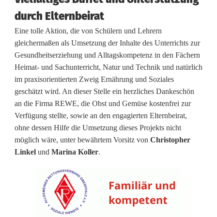
i
durch Elternbeirat
s
Eine tolle Aktion, die von Schülern und Lehrern
gleichermaßen als Umsetzung der Inhalte des Unterrichts zur
i
Gesundheitserziehung und Alltagskompetenz in den Fächern
e
Heimat- und Sachunterricht, Natur und Technik und natürlich
im praxisorientierten Zweig Ernährung und Soziales
r
geschätzt wird. An dieser Stelle ein herzliches Dankeschön
t
an die Firma REWE, die Obst und Gemüse kostenfrei zur
Verfügung stellte, sowie an den engagierten Elternbeirat,
g
ohne dessen Hilfe die Umsetzung dieses Projekts nicht
e
möglich wäre, unter bewährtem Vorsitz von
Christopher
Linkel
und
Marina Koller
.
s
u
n
d