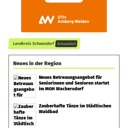
t
e
n
H
Landkreis Schwandorf
Schwandorf
i
r
Neues in der Region
t
Neues Betreuungsangebot für
Seniorinnen und Senioren startet
e
im MGH Wackersdorf
n
Zauberhafte Tänze im Städtischen
a
Waldbad
n