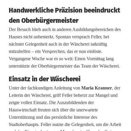
a
Handwerkliche Präzision beeindruckt
s
den Oberbürgermeister
F
Der Besuch blieb auch in anderen Ausbildungsbereichen des
e
Hauses nicht unbemerkt. Spontan versprach Feller, bei
nächster Gelegenheit auch in der Wäscherei tatkräftig
l
mitzuhelfen – ein Versprechen, das er nun einlöste.
l
Vergangene Woche war es so weit: Einen Vormittag lang
unterstützte der Oberbürgermeister das Team der Wäscherei.
e
Einsatz in der Wäscherei
r
Unter der fachkundigen Anleitung von
Maria Kranner
, der
p
Leiterin der Wäscherei, griff Feller beherzt zur Mangel und
a
zeigte vollen Einsatz. Die Auszubildenden der
Hauswirtschaft freuten sich über die unerwartete
c
Unterstützung und das persönliche Interesse des
k
Stadtoberhaupts. Feller nutzte die Gelegenheit, um die Arbeit