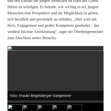
und den Einsatz der jungen Menschen im Haus des Guten
t
Hirten zu würdigen. Er betonte, wie wichtig es sei, jungen
i
Menschen eine Perspektive und die Möglichkeit zu geben,
sich beruflich und persönlich zu entfalten. „Hier wird mit
n
Herz, Engagement und großer Kompetenz gearbeitet – das
S
verdient höchste Anerkennung“, sagte der Oberbürgermeister
zum Abschluss seines Besuchs.
c
h
w
a
n
d
Foto: Frauke Riegelsberger-Ganglmeier
o
r