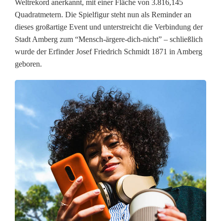
e
Weltrekord anerkannt, mit einer Fläche von 3.816,145
Quadratmetern. Die Spielfigur steht nun als Reminder an
r
dieses großartige Event und unterstreicht die Verbindung der
t
Stadt Amberg zum “Mensch-ärgere-dich-nicht” – schließlich
wurde der Erfinder Josef Friedrich Schmidt 1871 in Amberg
O
geboren.
T
H
A
m
b
e
r
g