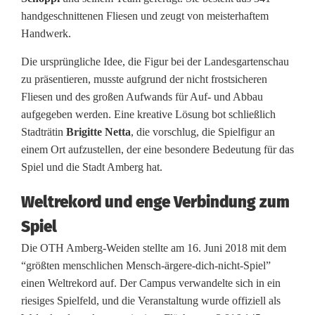
handgeschnittenen Fliesen und zeugt von meisterhaftem
p
Handwerk.
i
Die ursprüngliche Idee, die Figur bei der Landesgartenschau
e
zu präsentieren, musste aufgrund der nicht frostsicheren
Fliesen und des großen Aufwands für Auf- und Abbau
l
aufgegeben werden. Eine kreative Lösung bot schließlich
f
Stadträtin
Brigitte Netta
, die vorschlug, die Spielfigur an
einem Ort aufzustellen, der eine besondere Bedeutung für das
i
Spiel und die Stadt Amberg hat.
g
Weltrekord und enge Verbindung zum
u
Spiel
r
Die OTH Amberg-Weiden stellte am 16. Juni 2018 mit dem
z
“größten menschlichen Mensch-ärgere-dich-nicht-Spiel”
einen Weltrekord auf. Der Campus verwandelte sich in ein
i
riesiges Spielfeld, und die Veranstaltung wurde offiziell als