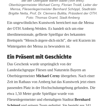
Bei der Übergabe waren dabei (von links):
Oberbürgermeister Michael Cerny, Florian Troidl, Leiter der
Mensa, Fliesenlegermeister Bernhard Schöppl, Stadträtin
Brigitte Netta, Prof, Dr. Clemens Bulitta, Präsident der OTH.
Foto: Thomas Graml, Stadt Amberg
G
Ein ungewöhnliches Kunstwerk bereichert nun die Mensa
der OTH Amberg-Weiden. Es handelt sich um eine
e
überdimensionale, geflieste Spielfigur des bekannten
Brettspiels “Mensch-ärgere-dich-nicht”, die seit Kurzem im
f
Wintergarten der Mensa zu bewundern ist.
l
Ein Präsent mit Geschichte
i
Das Geschenk wurde ursprünglich von der
e
Landesfachgruppe Fliesen und Naturstein Bayern an
Oberbürgermeister
Michael Cerny
übergeben. Nach einer
s
Zeit im Rathaus von Amberg hat das Kunstwerk jetzt einen
t
passenden Platz in der Hochschulumgebung gefunden. Die
etwa 1,50 Meter große Spielfigur wurde von
e
Fliesenlegermeister und ehemaligem Stadtrat
Bernhard
S
Schöppl
und seinem Team gefertigt. Sie besteht aus 341