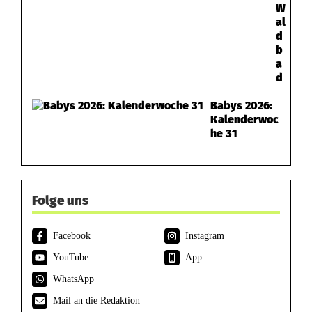
W
al
d
b
a
d
Babys 2026:
Kalenderwoc
he 31
Folge uns
Facebook
Instagram
YouTube
App
WhatsApp
Mail an die Redaktion