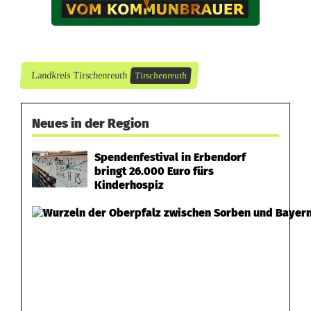
g
S
t
Landkreis Tirschenreuth
Tirschenreuth
.
P
Neues in der Region
e
Spendenfestival in Erbendorf
t
bringt 26.000 Euro fürs
Kinderhospiz
e
r
f
e
i