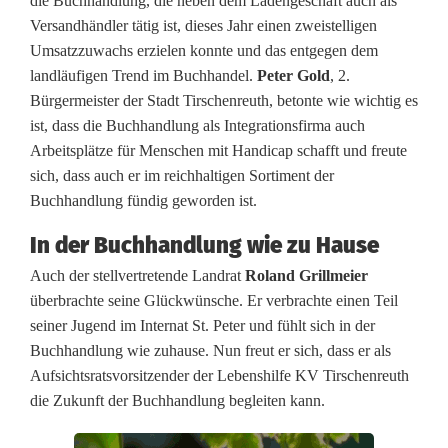
die Buchhandlung, die neben dem Ladengeschäft auch als
l
Versandhändler tätig ist, dieses Jahr einen zweistelligen
Umsatzzuwachs erzielen konnte und das entgegen dem
ä
landläufigen Trend im Buchhandel.
Peter Gold
, 2.
u
Bürgermeister der Stadt Tirschenreuth, betonte wie wichtig es
ist, dass die Buchhandlung als Integrationsfirma auch
m
Arbeitsplätze für Menschen mit Handicap schafft und freute
sich, dass auch er im reichhaltigen Sortiment der
s
Buchhandlung fündig geworden ist.
w
In der Buchhandlung wie zu Hause
o
Auch der stellvertretende Landrat
Roland Grillmeier
c
überbrachte seine Glückwünsche. Er verbrachte einen Teil
seiner Jugend im Internat St. Peter und fühlt sich in der
h
Buchhandlung wie zuhause. Nun freut er sich, dass er als
e
Aufsichtsratsvorsitzender der Lebenshilfe KV Tirschenreuth
die Zukunft der Buchhandlung begleiten kann.
n
: