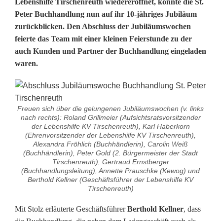
Lebenshilfe Tirschenreuth wiedereröffnet, konnte die St.
e
Peter Buchhandlung nun auf ihr 10-jähriges Jubiläum
zurückblicken. Den Abschluss der Jubiläumswochen
l
feierte das Team mit einer kleinen Feierstunde zu der
u
auch Kunden und Partner der Buchhandlung eingeladen
waren.
n
g
e
Freuen sich über die gelungenen Jubiläumswochen (v. links
nach rechts): Roland Grillmeier (Aufsichtsratsvorsitzender
n
der Lebenshilfe KV Tirschenreuth), Karl Haberkorn
(Ehrenvorsitzender der Lebenshilfe KV Tirschenreuth),
e
Alexandra Fröhlich (Buchhändlerin), Carolin Weiß
(Buchhändlerin), Peter Gold (2. Bürgermeister der Stadt
J
Tirschenreuth), Gertraud Ernstberger
(Buchhandlungsleitung), Annette Prauschke (Kewog) und
u
Berthold Kellner (Geschäftsführer der Lebenshilfe KV
Tirschenreuth)
b
Mit Stolz erläuterte Geschäftsführer
Berthold Kellner
, dass
i