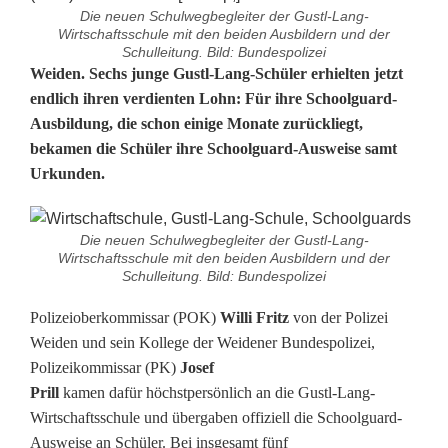
Die neuen Schulwegbegleiter der Gustl-Lang-
Wirtschaftsschule mit den beiden Ausbildern und der
Schulleitung. Bild: Bundespolizei
G
Weiden. Sechs junge Gustl-Lang-Schüler erhielten jetzt
endlich ihren verdienten Lohn: Für ihre Schoolguard-
u
Ausbildung, die schon einige Monate zurückliegt,
bekamen die Schüler ihre Schoolguard-Ausweise samt
s
Urkunden.
t
l
Die neuen Schulwegbegleiter der Gustl-Lang-
Wirtschaftsschule mit den beiden Ausbildern und der
-
Schulleitung. Bild: Bundespolizei
L
Polizeioberkommissar (POK)
Willi Fritz
von der Polizei
a
Weiden und sein Kollege der Weidener Bundespolizei,
Polizeikommissar (PK)
Josef
n
Prill
kamen dafür höchstpersönlich an die Gustl-Lang-
g
Wirtschaftsschule und übergaben offiziell die Schoolguard-
Ausweise an Schüler. Bei insgesamt fünf