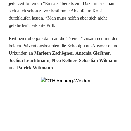
jederzeit für einen “Einsatz” bereits ein. Dazu müsse man
s
sich auch schon zuvor bestimmte Abläufe im Kopf
c
durchlaufen lassen. “Man muss helfen aber sich nicht
gefährden”, erklärte Prill.
h
ü
Reitmeier übergab dann an die “Neuen” zusammen mit den
beiden Präventionsbeamten die Schoolguard-Ausweise und
l
Urkunden an
Marleen Zschögner
,
Antonia Gleißner
,
e
Joelina
Leuchtmann
,
Nico Kellner
,
Sebastian Wilmann
und
Patrick Wittmann
.
r
o
f
f
i
z