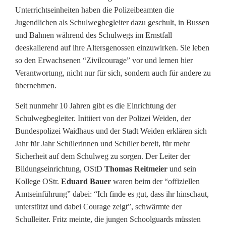
-
Unterrichtseinheiten haben die Polizeibeamten die
W
Jugendlichen als Schulwegbegleiter dazu geschult, in Bussen
und Bahnen während des Schulwegs im Ernstfall
i
deeskalierend auf ihre Altersgenossen einzuwirken. Sie leben
r
so den Erwachsenen “Zivilcourage” vor und lernen hier
Verantwortung, nicht nur für sich, sondern auch für andere zu
t
übernehmen.
s
Seit nunmehr 10 Jahren gibt es die Einrichtung der
c
Schulwegbegleiter. Initiiert von der Polizei Weiden, der
Bundespolizei Waidhaus und der Stadt Weiden erklären sich
h
Jahr für Jahr Schülerinnen und Schüler bereit, für mehr
a
Sicherheit auf dem Schulweg zu sorgen. Der Leiter der
Bildungseinrichtung, OStD
Thomas Reitmeier
und sein
f
Kollege OStr.
Eduard Bauer
waren beim der “offiziellen
Amtseinführung” dabei: “Ich finde es gut, dass ihr hinschaut,
t
unterstützt und dabei Courage zeigt”, schwärmte der
s
Schulleiter. Fritz meinte, die jungen Schoolguards müssten