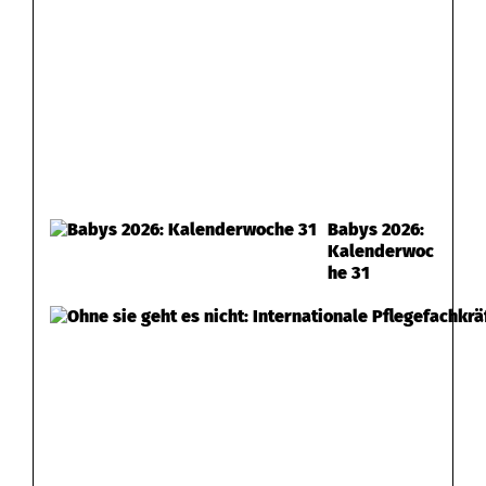
i
n
g
e
f
ü
Babys 2026:
h
Kalenderwoc
he 31
r
t