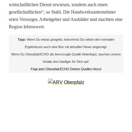
i
wirtschaftlichen Dienst erwiesen, sondern auch einen
gesellschaftlichen“, so Stahl. Die Handwerksunternehmer
s
seien Versorger, Arbeitgeber und Ausbilder und machten eine
t
Region lebenswert.
e
Tipp:
Wenn Du etwas googelst, bekommst Du neben den normalen
r
Ergebnissen auch eine Box mit aktuellen News angezeigt.
Wenn Du OberpfalzECHO als bevorzugte Quelle hinterlegst, tauchen unsere
b
Inhalte dort häufiger für Dich auf.
r
Füge jetzt OberpfalzECHO Deinen Quellen hinzu!
i
e
f
e
i