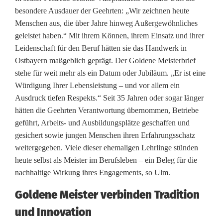
besondere Ausdauer der Geehrten: „Wir zeichnen heute
m
Menschen aus, die über Jahre hinweg Außergewöhnliches
m
geleistet haben.“ Mit ihrem Können, ihrem Einsatz und ihrer
Leidenschaft für den Beruf hätten sie das Handwerk in
e
Ostbayern maßgeblich geprägt. Der Goldene Meisterbrief
r
stehe für weit mehr als ein Datum oder Jubiläum. „Er ist eine
Würdigung Ihrer Lebensleistung – und vor allem ein
v
Ausdruck tiefen Respekts.“ Seit 35 Jahren oder sogar länger
e
hätten die Geehrten Verantwortung übernommen, Betriebe
geführt, Arbeits- und Ausbildungsplätze geschaffen und
r
gesichert sowie jungen Menschen ihren Erfahrungsschatz
l
weitergegeben. Viele dieser ehemaligen Lehrlinge stünden
heute selbst als Meister im Berufsleben – ein Beleg für die
e
nachhaltige Wirkung ihres Engagements, so Ulm.
i
Goldene Meister verbinden Tradition
h
und Innovation