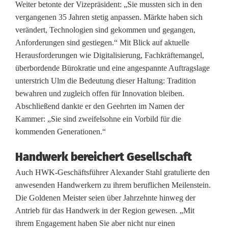
t
Weiter betonte der Vizepräsident: „Sie mussten sich in den
vergangenen 35 Jahren stetig anpassen. Märkte haben sich
3
verändert, Technologien sind gekommen und gegangen,
0
Anforderungen sind gestiegen.“ Mit Blick auf aktuelle
Herausforderungen wie Digitalisierung, Fachkräftemangel,
G
überbordende Bürokratie und eine angespannte Auftragslage
o
unterstrich Ulm die Bedeutung dieser Haltung: Tradition
bewahren und zugleich offen für Innovation bleiben.
l
Abschließend dankte er den Geehrten im Namen der
d
Kammer: „Sie sind zweifelsohne ein Vorbild für die
kommenden Generationen.“
e
n
Handwerk bereichert Gesellschaft
Auch HWK-Geschäftsführer Alexander Stahl gratulierte den
e
anwesenden Handwerkern zu ihrem beruflichen Meilenstein.
M
Die Goldenen Meister seien über Jahrzehnte hinweg der
Antrieb für das Handwerk in der Region gewesen. „Mit
e
ihrem Engagement haben Sie aber nicht nur einen