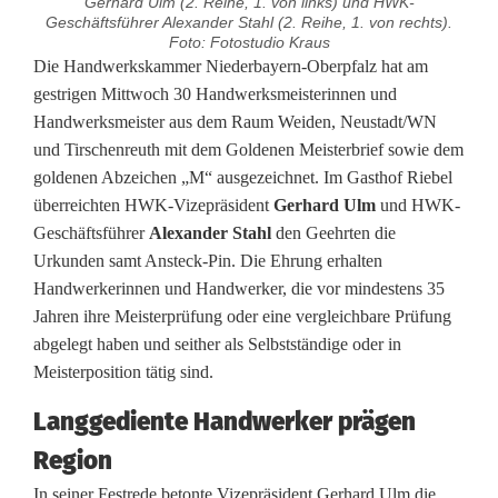
Gerhard Ulm (2. Reihe, 1. von links) und HWK-
Geschäftsführer Alexander Stahl (2. Reihe, 1. von rechts).
Foto: Fotostudio Kraus
H
Die Handwerkskammer Niederbayern-Oberpfalz hat am
gestrigen Mittwoch 30 Handwerksmeisterinnen und
a
Handwerksmeister aus dem Raum Weiden, Neustadt/WN
und Tirschenreuth mit dem Goldenen Meisterbrief sowie dem
n
goldenen Abzeichen „M“ ausgezeichnet. Im Gasthof Riebel
d
überreichten HWK-Vizepräsident
Gerhard Ulm
und HWK-
Geschäftsführer
Alexander Stahl
den Geehrten die
w
Urkunden samt Ansteck-Pin. Die Ehrung erhalten
e
Handwerkerinnen und Handwerker, die vor mindestens 35
Jahren ihre Meisterprüfung oder eine vergleichbare Prüfung
r
abgelegt haben und seither als Selbstständige oder in
k
Meisterposition tätig sind.
s
Langgediente Handwerker prägen
k
Region
a
In seiner Festrede betonte Vizepräsident Gerhard Ulm die