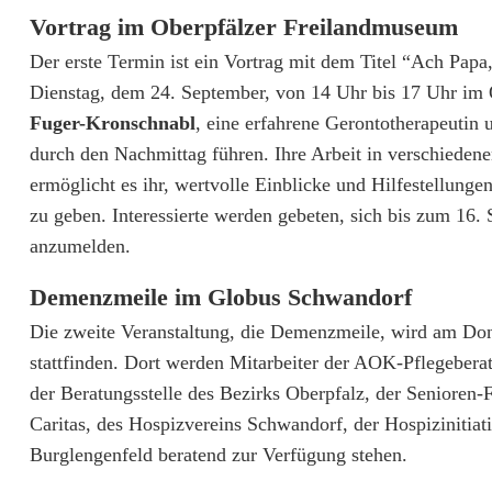
l
Vortrag im Oberpfälzer Freilandmuseum
f
Der erste Termin ist ein Vortrag mit dem Titel “Ach Pa
e
Dienstag, dem 24. September, von 14 Uhr bis 17 Uhr im 
b
Fuger-Kronschnabl
, eine erfahrene Gerontotherapeutin
durch den Nachmittag führen. Ihre Arbeit in verschiede
e
ermöglicht es ihr, wertvolle Einblicke und Hilfestell
i
zu geben. Interessierte werden gebeten, sich bis zum 16
anzumelden.
D
e
Demenzmeile im Globus Schwandorf
m
Die zweite Veranstaltung, die Demenzmeile, wird am Do
stattfinden. Dort werden Mitarbeiter der AOK-Pflegebera
e
der Beratungsstelle des Bezirks Oberpfalz, der Senioren-
n
Caritas, des Hospizvereins Schwandorf, der Hospizinitiati
Burglengenfeld beratend zur Verfügung stehen.
z