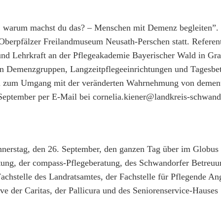
pa, warum machst du das? – Menschen mit Demenz begleiten”. 
Oberpfälzer Freilandmuseum Neusath-Perschen statt. Referen
 und Lehrkraft an der Pflegeakademie Bayerischer Wald in Gra
nen Demenzgruppen, Langzeitpflegeeinrichtungen und Tagesbe
ungen zum Umgang mit der veränderten Wahrnehmung von deme
. September per E-Mail bei cornelia.kiener@landkreis-schwand
nnerstag, den 26. September, den ganzen Tag über im Globu
tung, der compass-Pflegeberatung, des Schwandorfer Betreuu
Fachstelle des Landratsamtes, der Fachstelle für Pflegende An
ve der Caritas, der Pallicura und des Seniorenservice-Hauses