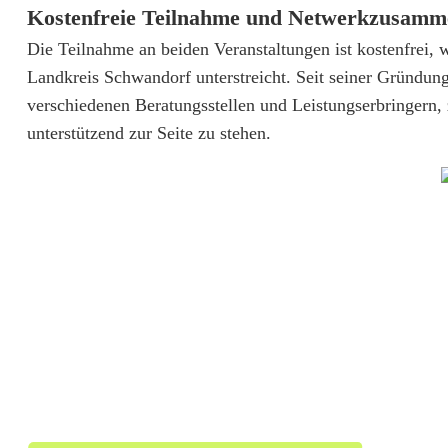
:
Kostenfreie Teilnahme und Netwerkzusamm
S
Die Teilnahme an beiden Veranstaltungen ist kostenfrei
Landkreis Schwandorf unterstreicht. Seit seiner Gründun
c
verschiedenen Beratungsstellen und Leistungserbringern
h
unterstützend zur Seite zu stehen.
w
a
n
d
o
r
f
i