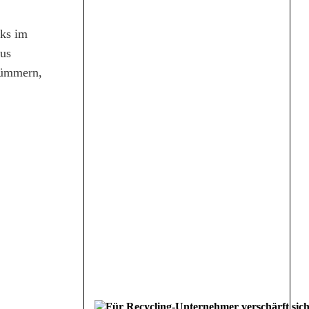
rks im
aus
kümmern,