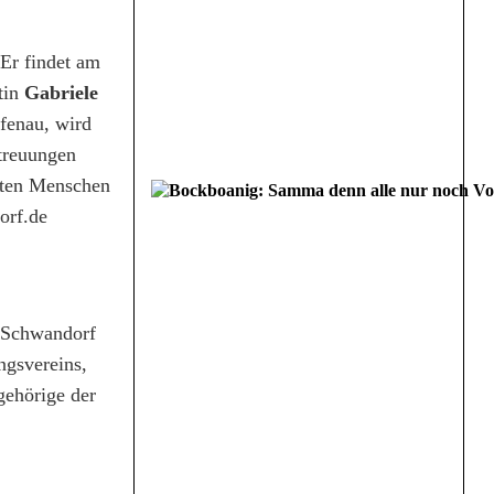
Er findet am
tin
Gabriele
fenau, wird
treuungen
nten Menschen
orf.de
s Schwandorf
ngsvereins,
gehörige der