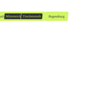
uth
Regensburg
Mitterteich
Tirschenreuth