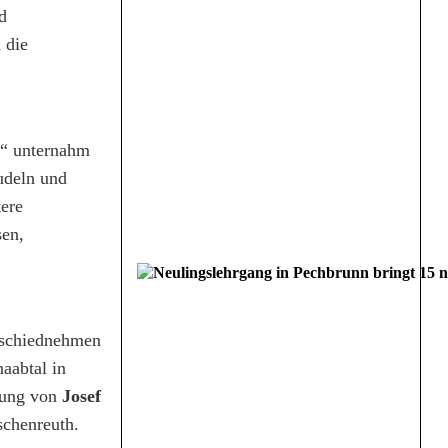
d
 die
n“ unternahm
rudeln und
tere
en,
bschiednehmen
aabtal in
itung von
Josef
schenreuth.