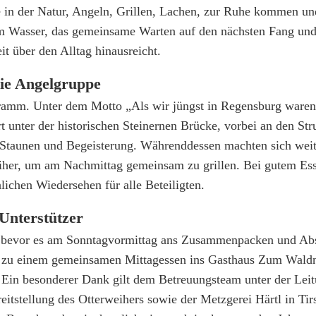
e in der Natur, Angeln, Grillen, Lachen, zur Ruhe kommen un
m Wasser, das gemeinsame Warten auf den nächsten Fang und
t über den Alltag hinausreicht.
die Angelgruppe
ramm. Unter dem Motto „Als wir jüngst in Regensburg ware
t unter der historischen Steinernen Brücke, vorbei an den St
ür Staunen und Begeisterung. Währenddessen machten sich wei
er, um am Nachmittag gemeinsam zu grillen. Bei gutem Ess
ichen Wiedersehen für alle Beteiligten.
Unterstützer
, bevor es am Sonntagvormittag ans Zusammenpacken und A
 zu einem gemeinsamen Mittagessen ins Gasthaus Zum Waldn
. Ein besonderer Dank gilt dem Betreuungsteam unter der Le
reitstellung des Otterweihers sowie der Metzgerei Härtl in Tir