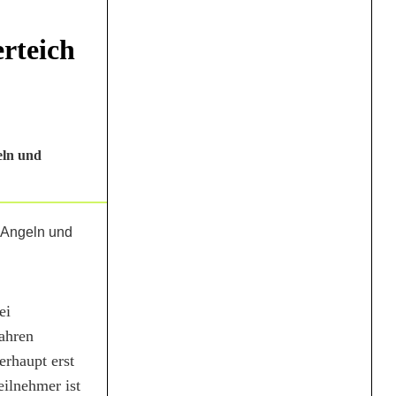
rteich
eln und
ei
Jahren
rhaupt erst
eilnehmer ist