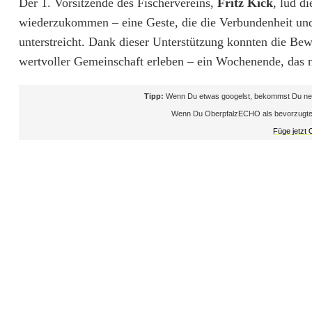
Der 1. Vorsitzende des Fischervereins,
Fritz Kick
, lud d
n
wiederzukommen – eine Geste, die die Verbundenheit un
unterstreicht. Dank dieser Unterstützung konnten die Be
a
wertvoller Gemeinschaft erleben – ein Wochenende, das n
m
O
Tipp:
Wenn Du etwas googelst, bekommst Du neb
Wenn Du OberpfalzECHO als bevorzugte Que
t
Füge jetzt
t
e
r
w
e
i
h