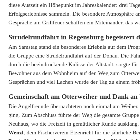
diese Auszeit ein Höhepunkt im Jahreskalender: drei Tag
l
Erfolgserlebnisse sammeln. Die besondere Atmosphäre a
u
Gespräche am Grillfeuer schaffen ein Miteinander, das wei
s
Strudelrundfahrt in Regensburg begeistert 
i
Am Samstag stand ein besonderes Erlebnis auf dem Prog
v
die Gruppe eine Strudelrundfahrt auf der Donau. Die Fahr
durch die beeindruckende Kulisse der Altstadt, sorgte f
e
Bewohner aus dem Wohnheim auf den Weg zum Otterweih
s
Gesprächen und viel Lachen wurde der Tag zu einem fröhl
A
Gemeinschaft am Otterweiher und Dank an 
n
Die Angelfreunde übernachteten noch einmal am Weiher
g
ging. Zum Abschluss führte der Weg die gesamte Gruppe
Neuhaus, wo die Freizeit in gemütlicher Runde ausklang
e
Wenzl
, dem Fischerverein Etzenricht für die jährliche Be
l