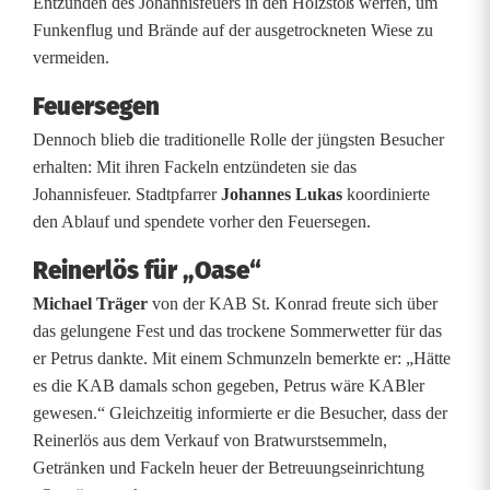
Entzünden des Johannisfeuers in den Holzstoß werfen, um
h
Funkenflug und Brände auf der ausgetrockneten Wiese zu
e
vermeiden.
r
Feuersegen
e
Dennoch blieb die traditionelle Rolle der jüngsten Besucher
erhalten: Mit ihren Fackeln entzündeten sie das
n
Johannisfeuer. Stadtpfarrer
Johannes Lukas
koordinierte
den Ablauf und spendete vorher den Feuersegen.
t
f
Reinerlös für „Oase“
Michael Träger
von der KAB St. Konrad freute sich über
a
das gelungene Fest und das trockene Sommerwetter für das
c
er Petrus dankte. Mit einem Schmunzeln bemerkte er: „Hätte
es die KAB damals schon gegeben, Petrus wäre KABler
h
gewesen.“ Gleichzeitig informierte er die Besucher, dass der
t
Reinerlös aus dem Verkauf von Bratwurstsemmeln,
Getränken und Fackeln heuer der Betreuungseinrichtung