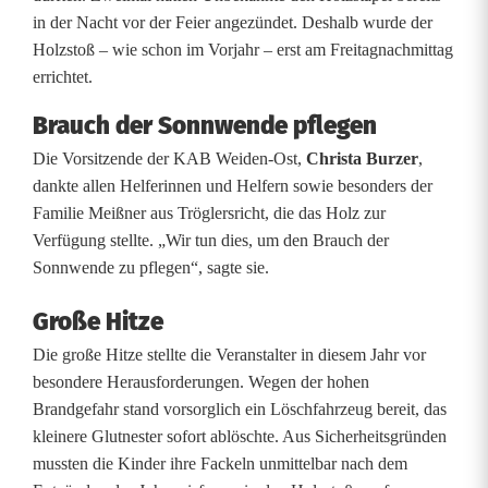
b
in der Nacht vor der Feier angezündet. Deshalb wurde der
e
Holzstoß – wie schon im Vorjahr – erst am Freitagnachmittag
errichtet.
r
Brauch der Sonnwende pflegen
W
Die Vorsitzende der KAB Weiden-Ost,
Christa Burzer
,
e
dankte allen Helferinnen und Helfern sowie besonders der
i
Familie Meißner aus Tröglersricht, die das Holz zur
Verfügung stellte. „Wir tun dies, um den Brauch der
d
Sonnwende zu pflegen“, sagte sie.
e
Große Hitze
n
Die große Hitze stellte die Veranstalter in diesem Jahr vor
s
besondere Herausforderungen. Wegen der hohen
Brandgefahr stand vorsorglich ein Löschfahrzeug bereit, das
i
kleinere Glutnester sofort ablöschte. Aus Sicherheitsgründen
c
mussten die Kinder ihre Fackeln unmittelbar nach dem