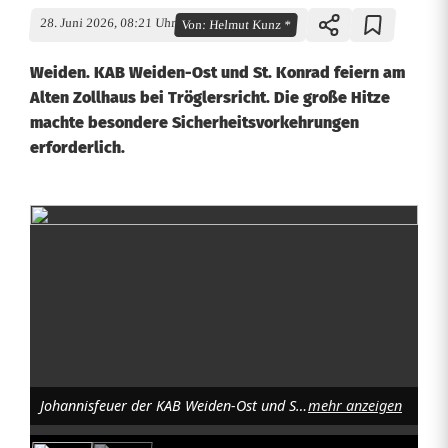
28. Juni 2026, 08:21 Uhr
Von:
Helmut Kunz *
Weiden. KAB Weiden-Ost und St. Konrad feiern am
Alten Zollhaus bei Tröglersricht. Die große Hitze
machte besondere Sicherheitsvorkehrungen
erforderlich.
J
o
h
a
n
Johannisfeuer der KAB Weiden-Ost und St. Johannes. Foto: Helmut Kunz
mehr anzeigen
n