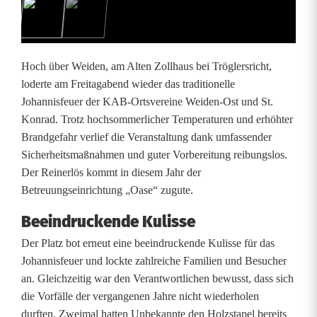
i
s
f
Hoch über Weiden, am Alten Zollhaus bei Tröglersricht,
e
loderte am Freitagabend wieder das traditionelle
Johannisfeuer der KAB-Ortsvereine Weiden-Ost und St.
u
Konrad. Trotz hochsommerlicher Temperaturen und erhöhter
e
Brandgefahr verlief die Veranstaltung dank umfassender
Sicherheitsmaßnahmen und guter Vorbereitung reibungslos.
r
Der Reinerlös kommt in diesem Jahr der
h
Betreuungseinrichtung „Oase“ zugute.
o
Beeindruckende Kulisse
c
Der Platz bot erneut eine beeindruckende Kulisse für das
Johannisfeuer und lockte zahlreiche Familien und Besucher
h
an. Gleichzeitig war den Verantwortlichen bewusst, dass sich
ü
die Vorfälle der vergangenen Jahre nicht wiederholen
durften. Zweimal hatten Unbekannte den Holzstapel bereits