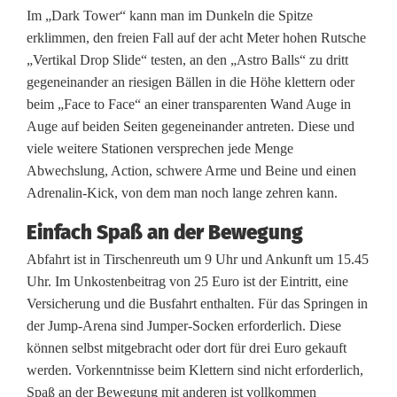
Im „Dark Tower“ kann man im Dunkeln die Spitze
e
erklimmen, den freien Fall auf der acht Meter hohen Rutsche
„Vertikal Drop Slide“ testen, an den „Astro Balls“ zu dritt
n
gegeneinander an riesigen Bällen in die Höhe klettern oder
a
beim „Face to Face“ an einer transparenten Wand Auge in
Auge auf beiden Seiten gegeneinander antreten. Diese und
u
viele weitere Stationen versprechen jede Menge
n
Abwechslung, Action, schwere Arme und Beine und einen
Adrenalin-Kick, von dem man noch lange zehren kann.
d
Einfach Spaß an der Bewegung
C
Abfahrt ist in Tirschenreuth um 9 Uhr und Ankunft um 15.45
l
Uhr. Im Unkostenbeitrag von 25 Euro ist der Eintritt, eine
i
Versicherung und die Busfahrt enthalten. Für das Springen in
der Jump-Arena sind Jumper-Socken erforderlich. Diese
p
können selbst mitgebracht oder dort für drei Euro gekauft
&
werden. Vorkenntnisse beim Klettern sind nicht erforderlich,
Spaß an der Bewegung mit anderen ist vollkommen