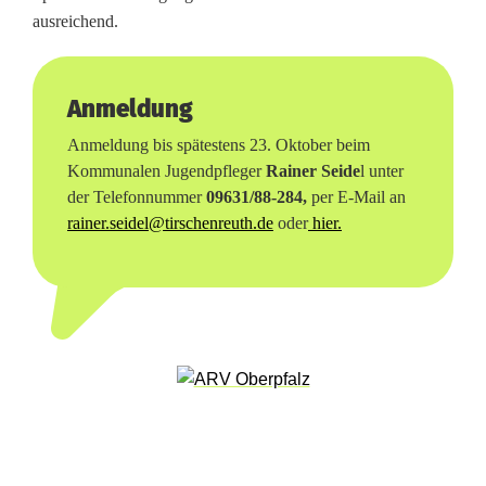
C
ausreichend.
l
i
Anmeldung
m
Anmeldung bis spätestens 23. Oktober beim
b
Kommunalen Jugendpfleger
Rainer Seide
l unter
der Telefonnummer
09631/88-284,
per E-Mail an
:
rainer.seidel@tirschenreuth.de
oder
hier.
F
a
h
r
t
i