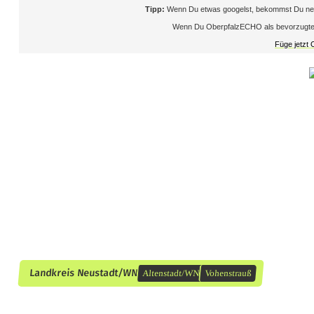
u
Tipp:
Wenn Du etwas googelst, bekommst Du neb
Wenn Du OberpfalzECHO als bevorzugte Que
n
Füge jetzt
d
M
ä
n
n
e
r
v
e
Landkreis Neustadt/WN
Altenstadt/WN
Vohenstrauß
r