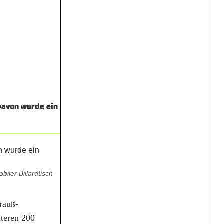
Davon wurde ein
iler Billardtisch
rauß-
iteren 200