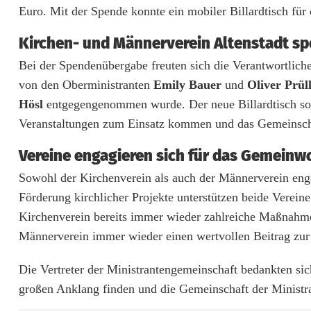
i
Euro. Mit der Spende konnte ein mobiler Billardtisch für
r
Kirchen- und Männerverein Altenstadt sp
c
Bei der Spendenübergabe freuten sich die Verantwortlich
h
von den Oberministranten
Emily Bauer
und
Oliver Prül
e
Hösl
entgegengenommen wurde. Der neue Billardtisch sol
Veranstaltungen zum Einsatz kommen und das Gemeinschaf
n
Vereine engagieren sich für das Gemeinw
v
Sowohl der Kirchenverein als auch der Männerverein enga
e
Förderung kirchlicher Projekte unterstützen beide Verein
r
Kirchenverein bereits immer wieder zahlreiche Maßnahmen 
e
Männerverein immer wieder einen wertvollen Beitrag zur U
i
Die Vertreter der Ministrantengemeinschaft bedankten sic
n
großen Anklang finden und die Gemeinschaft der Ministra