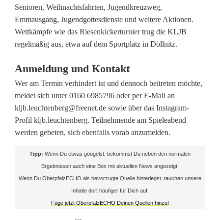
Senioren, Weihnachtsfahrten, Jugendkreuzweg,
M
Emmausgang, Jugendgottesdienste und weitere Aktionen.
i
Wettkämpfe wie das Riesenkickerturnier trug die KLJB
regelmäßig aus, etwa auf dem Sportplatz in Döllnitz.
t
g
Anmeldung und Kontakt
Wer am Termin verhindert ist und dennoch beitreten möchte,
l
meldet sich unter 0160 6985796 oder per E-Mail an
i
kljb.leuchtenberg@freenet.de sowie über das Instagram-
Profil kljb.leuchtenberg. Teilnehmende am Spieleabend
e
werden gebeten, sich ebenfalls vorab anzumelden.
d
Tipp:
Wenn Du etwas googelst, bekommst Du neben den normalen
e
Ergebnissen auch eine Box mit aktuellen News angezeigt.
r
Wenn Du OberpfalzECHO als bevorzugte Quelle hinterlegst, tauchen unsere
Inhalte dort häufiger für Dich auf.
i
Füge jetzt OberpfalzECHO Deinen Quellen hinzu!
n