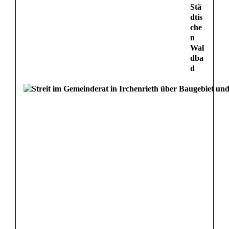
Stä
dtis
che
n
Wal
dba
d