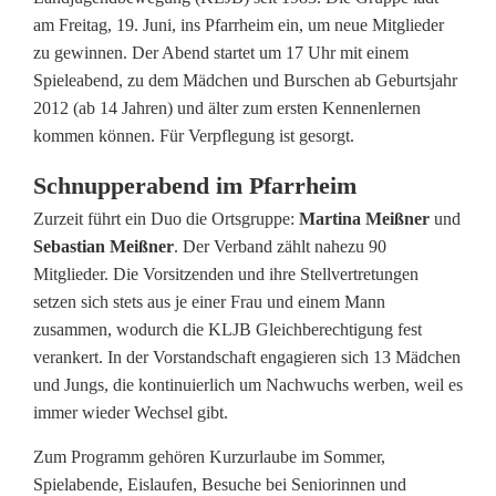
L
am Freitag, 19. Juni, ins Pfarrheim ein, um neue Mitglieder
zu gewinnen. Der Abend startet um 17 Uhr mit einem
J
Spieleabend, zu dem Mädchen und Burschen ab Geburtsjahr
B
2012 (ab 14 Jahren) und älter zum ersten Kennenlernen
kommen können. Für Verpflegung ist gesorgt.
s
u
Schnupperabend im Pfarrheim
Zurzeit führt ein Duo die Ortsgruppe:
Martina Meißner
und
c
Sebastian Meißner
. Der Verband zählt nahezu 90
h
Mitglieder. Die Vorsitzenden und ihre Stellvertretungen
setzen sich stets aus je einer Frau und einem Mann
t
zusammen, wodurch die KLJB Gleichberechtigung fest
n
verankert. In der Vorstandschaft engagieren sich 13 Mädchen
und Jungs, die kontinuierlich um Nachwuchs werben, weil es
e
immer wieder Wechsel gibt.
u
Zum Programm gehören Kurzurlaube im Sommer,
e
Spielabende, Eislaufen, Besuche bei Seniorinnen und