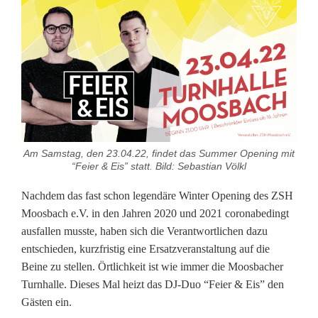
r
i
s
t
i
g
Am Samstag, den 23.04.22, findet das Summer Opening mit
“Feier & Eis” statt. Bild: Sebastian Völkl
e
Nachdem das fast schon legendäre Winter Opening des ZSH
E
Moosbach e.V. in den Jahren 2020 und 2021 coronabedingt
r
ausfallen musste, haben sich die Verantwortlichen dazu
entschieden, kurzfristig eine Ersatzveranstaltung auf die
s
Beine zu stellen. Örtlichkeit ist wie immer die Moosbacher
a
Turnhalle. Dieses Mal heizt das DJ-Duo “Feier & Eis” den
Gästen ein.
t