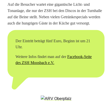
Auf die Besucher wartet eine gigantische Licht- und
z
Tonanlage, die nur der ZSH bei den Discos in der Turnhalle
v
auf die Beine stellt. Neben vielen Getränkespecials werden
auch die hungrigen Gäste in der Küche gut versorgt.
e
r
Der Eintritt beträgt fünf Euro, Beginn ist um 21
a
Uhr.
n
Weitere Infos findet man auf der
Facebook-Seite
s
des ZSH Moosbach e.V.
t
a
l
t
u