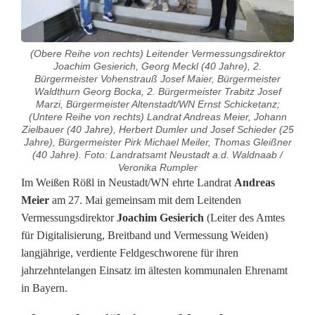
(Obere Reihe von rechts) Leitender Vermessungsdirektor
Joachim Gesierich, Georg Meckl (40 Jahre), 2.
Bürgermeister Vohenstrauß Josef Maier, Bürgermeister
Waldthurn Georg Bocka, 2. Bürgermeister Trabitz Josef
Marzi, Bürgermeister Altenstadt/WN Ernst Schicketanz;
(Untere Reihe von rechts) Landrat Andreas Meier, Johann
Zielbauer (40 Jahre), Herbert Dumler und Josef Schieder (25
Jahre), Bürgermeister Pirk Michael Meiler, Thomas Gleißner
(40 Jahre). Foto: Landratsamt Neustadt a.d. Waldnaab /
Veronika Rumpler
L
Im Weißen Rößl in Neustadt/WN ehrte Landrat
Andreas
Meier
am 27. Mai gemeinsam mit dem Leitenden
a
Vermessungsdirektor
Joachim Gesierich
(Leiter des Amtes
für Digitalisierung, Breitband und Vermessung Weiden)
n
langjährige, verdiente Feldgeschworene für ihren
d
jahrzehntelangen Einsatz im ältesten kommunalen Ehrenamt
in Bayern.
r