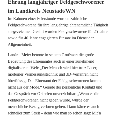
a
Ehrung langjähriger Feldgeschworener
im Landkreis Neustadt/WN
t
Im Rahmen einer Feierstunde wurden zahlreiche
e
Feldgeschworene für ihre langjährige ehrenamtliche Tätigkeit
h
ausgezeichnet. Geehrt wurden Feldgeschworene für 25 Jahre
sowie für 40 Jahre engagierten Einsatz im Dienst der
r
Allgemeinheit.
t
Landrat Meier betonte in seinem Grußwort die große
l
Bedeutung des Ehrenamtes auch in einer zunehmend
digitalisierten Welt: „Der Mensch wird hier trotz Laser,
a
moderner Vermessungstechnik und 3D-Verfahren nicht
n
überflüssig. Das Ehrenamt der Feldgeschworenen kommt
nicht aus der Mode.“ Gerade der persönliche Kontakt und
g
das Gespräch vor Ort seien unverzichtbar: „Wenn es die
j
Feldgeschworenen nicht geben würde, würde der
menschliche Bezug verloren gehen. Dann käme es auch
ä
schneller zum Streit – denn wie man so schön sagt: Mit’n