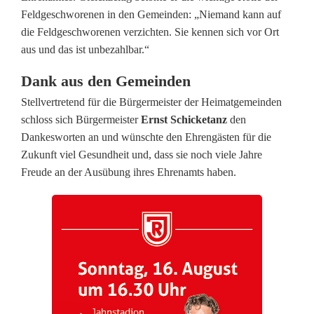
c
Feldgeschworenen in den Gemeinden: „Niemand kann auf
die Feldgeschworenen verzichten. Sie kennen sich vor Ort
h
aus und das ist unbezahlbar.“
w
Dank aus den Gemeinden
o
Stellvertretend für die Bürgermeister der Heimatgemeinden
r
schloss sich Bürgermeister
Ernst Schicketanz
den
Dankesworten an und wünschte den Ehrengästen für die
e
Zukunft viel Gesundheit und, dass sie noch viele Jahre
n
Freude an der Ausübung ihres Ehrenamts haben.
e
i
n
N
e