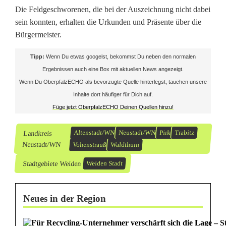
Die Feldgeschworenen, die bei der Auszeichnung nicht dabei
sein konnten, erhalten die Urkunden und Präsente über die
Bürgermeister.
Tipp:
Wenn Du etwas googelst, bekommst Du neben den normalen
Ergebnissen auch eine Box mit aktuellen News angezeigt.
Wenn Du OberpfalzECHO als bevorzugte Quelle hinterlegst, tauchen unsere
Inhalte dort häufiger für Dich auf.
Füge jetzt OberpfalzECHO Deinen Quellen hinzu!
Landkreis
Altenstadt/WN
Neustadt/WN
Pirk
Trabitz
Neustadt/WN
Vohenstrauß
Waldthurn
Stadtgebiete Weiden
Weiden Stadt
Neues in der Region