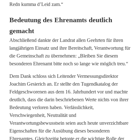
h
Redn kumma d’Leid zam.“
r
Bedeutung des Ehrenamts deutlich
i
gemacht
g
Abschließend dankte der Landrat allen Geehrten für ihren
langjährigen Einsatz und ihre Bereitschaft, Verantwortung für
e
die Gemeinschaft zu übernehmen: „Bleiben Sie diesem
F
besonderen Ehrenamt bitte noch so lange wie möglich treu.“
e
Dem Dank schloss sich Leitender Vermessungsdirektor
Joachim Gesierich an. Er stellte den Tugendkatalog der
l
Feldgeschworenen aus dem 16. Jahrhundert vor und machte
d
deutlich, dass die darin beschriebenen Werte nichts von ihrer
Bedeutung verloren haben. Verlässlichkeit,
g
Verschwiegenheit, Neutralität und
e
Verantwortungsbewusstsein seien auch heute unverzichtbare
Eigenschaften für die Ausübung dieses besonderen
s
Ehrenamtes. Gleichzeitig betonte er die wichtige Rolle der