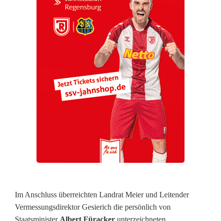
u
s
t
a
d
t
Im Anschluss überreichten Landrat Meier und Leitender
Vermessungsdirektor Gesierich die persönlich von
Staatsminister
Albert Füracker
unterzeichneten