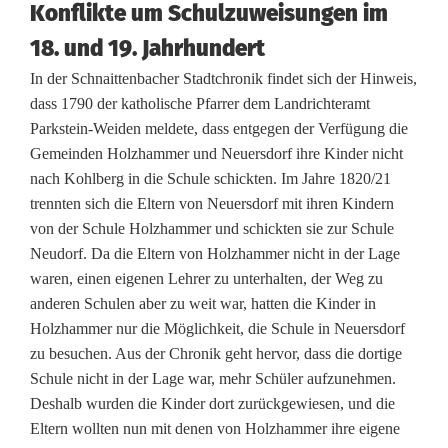
n
Konflikte um Schulzuweisungen im
f
18. und 19. Jahrhundert
r
In der Schnaittenbacher Stadtchronik findet sich der Hinweis,
dass 1790 der katholische Pfarrer dem Landrichteramt
ü
Parkstein-Weiden meldete, dass entgegen der Verfügung die
h
Gemeinden Holzhammer und Neuersdorf ihre Kinder nicht
nach Kohlberg in die Schule schickten. Im Jahre 1820/21
e
trennten sich die Eltern von Neuersdorf mit ihren Kindern
r
von der Schule Holzhammer und schickten sie zur Schule
Neudorf. Da die Eltern von Holzhammer nicht in der Lage
d
waren, einen eigenen Lehrer zu unterhalten, der Weg zu
e
anderen Schulen aber zu weit war, hatten die Kinder in
Holzhammer nur die Möglichkeit, die Schule in Neuersdorf
n
zu besuchen. Aus der Chronik geht hervor, dass die dortige
A
Schule nicht in der Lage war, mehr Schüler aufzunehmen.
Deshalb wurden die Kinder dort zurückgewiesen, und die
l
Eltern wollten nun mit denen von Holzhammer ihre eigene