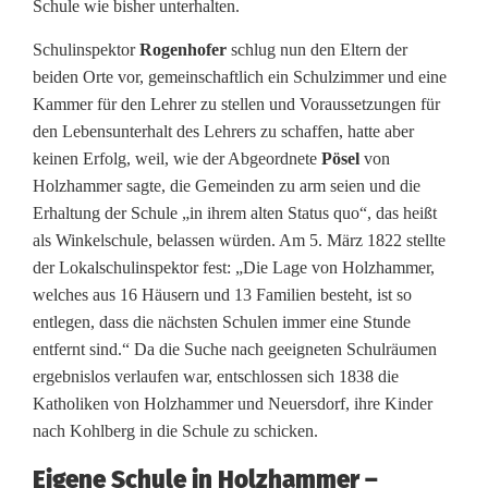
Schule wie bisher unterhalten.
l
t
Schulinspektor
Rogenhofer
schlug nun den Eltern der
beiden Orte vor, gemeinschaftlich ein Schulzimmer und eine
a
Kammer für den Lehrer zu stellen und Voraussetzungen für
g
den Lebensunterhalt des Lehrers zu schaffen, hatte aber
keinen Erfolg, weil, wie der Abgeordnete
Pösel
von
i
Holzhammer sagte, die Gemeinden zu arm seien und die
Erhaltung der Schule „in ihrem alten Status quo“, das heißt
n
als Winkelschule, belassen würden. Am 5. März 1822 stellte
S
der Lokalschulinspektor fest: „Die Lage von Holzhammer,
welches aus 16 Häusern und 13 Familien besteht, ist so
c
entlegen, dass die nächsten Schulen immer eine Stunde
h
entfernt sind.“ Da die Suche nach geeigneten Schulräumen
ergebnislos verlaufen war, entschlossen sich 1838 die
n
Katholiken von Holzhammer und Neuersdorf, ihre Kinder
a
nach Kohlberg in die Schule zu schicken.
i
Eigene Schule in Holzhammer –