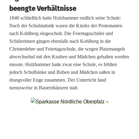
t
beengte Verhältnisse
t
1840 schließlich hatte Holzhammer endlich seine Schule:
Nach der Schulstatistik waren die Kinder der Protestanten
e
nach Kohlberg eingeschult. Die Feiertagsschüler und
n
Schülerinnen gingen ebenfalls nach Kohlberg in die
Christenlehre und Feiertagsschule, die wegen Platzmangels
b
abwechselnd mit den Knaben und Mädchen gehalten werden
a
musste. Holzhammer hatte zwar eine Schule, es fehlten
jedoch Schulbänke und Buben und Mädchen saßen in
c
drangvoller Enge zusammen. Der Unterricht fand
h
turnusweise in Bauernhäusern statt.