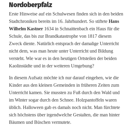
Nordoberpfalz
l
Erste Hinweise auf ein Schulwesen finden sich in den beiden
w
Stadtchroniken bereits im 16. Jahrhundert. So stiftete
Hans
Wilhelm Kastner
1634 in Schnaittenbach ein Haus für die
e
Schule, das bis zur Brandkatastrophe von 1817 diesem
g
Zweck diente. Natürlich entsprach der damalige Unterricht
nicht dem, was man heute unter Unterricht und Bildung
e
versteht. Wie war es in den heutigen Ortsteilen der beiden
p
Kaolinstädte und in der weiteren Umgebung?
r
In diesem Aufsatz möchte ich nur darauf eingehen, wie die
Kinder aus den kleinen Gemeinden in früheren Zeiten zum
ä
Unterricht kamen. Sie mussten zu Fuß durch den Wald und
g
im Winter sogar durch den Schnee. Holzpantoffeln waren
üblich. Halloween gab es damals noch nicht. Man fürchtete
t
sich höchstens über irgendwelche Gestalten, die man hinter
e
Bäumen und Büschen vermutete.