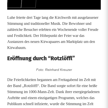
e
r
Luhe feierte drei Tage lang die Kirchweih mit ausgelassener
t
Stimmung und traditioneller Musik. Die Bewohner und
zahlreiche Besucher erlebten ein Wochenende voller Freude
e
und Festlichkeit. Der Höhepunkt der Feier war das
a
Austanzen des neuen Kirwapaares am Marktplatz um den
Kirwabaum.
u
Eröffnung durch “Rotzlöffl”
s
g
Foto: Reinhard Kreuzer
e
Die Feierlichkeiten begannen am Freitagabend im Zelt mit
der Band „Rotzlöffl“. Die Band sorgte sofort für eine heiße
l
Stimmung im 1000-Mann-Zelt. Dank ihrer energiegeladenen
a
Auftritte und einem einzigartigen Programm, welches das
Publikum schnell infizierte, wurde die Stimmung im Zelt
s