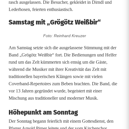
rasch ausgelassen. Die Besucher, gekleidet in Dirndl und
s
Lederhosen, feierten enthusiastisch.
e
Samstag mit „Grögötz Weißbir“
n
Foto: Reinhard Kreuzer
e
Am Samstag setzte sich die ausgelassene Stimmung mit der
K
Band „Grögötz Weißbir“ fort. Die Bedienungen und Helfer
i
rund um das Zelt kümmerten sich emsig um die Gäste,
während die Musiker mit ihrer Kreativität das Zelt mit
r
traditionellen bayerischen Klängen sowie mit vielen
c
Coverband-Repertoires zum Beben brachten. Die Band, die
vor 13 Jahren gegründet wurde, begeistert mit einer
h
Mischung aus traditioneller und moderner Musik.
w
Höhepunkt am Sonntag
e
Der Sonntag begann feierlich mit einem Gottesdienst, den
i
Pfarrer Arnold Pirner leitete und der vom Kirchenchor