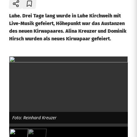
Luhe. Drei Tage lang wurde in Luhe Kirchweih mit
Live-Musik gefeiert, Höhepunkt war das Austanzen
des neuen Kirwapaares. Alina Kreuzer und Dominik
Hirsch wurden als neues Kirwapaar gefeiert.
L
u
h
e
f
Foto: Reinhard Kreuzer
e
i