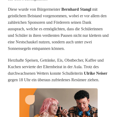
e
Diese wurde von Bürgermeister
Bernhard Stangl
mit
geistlichem Beistand vorgenommen, wobei er vor allem den
r
zahlreichen Sponsoren und Förderern seinen Dank
e
aussprach, welche es ermöglichten, dass die Schülerinnen
und Schüler in ihren verdienten Pausen nicht nur klettern und
i
eine Nestschaukel nutzen, sondern auch unter zwei
c
Sonnensegeln entspannen können.
h
Herzhafte Speisen, Getränke, Eis, Obstbecher, Kaffee und
Kuchen servierte der Elternbeirat in der Aula. Trotz des
e
durchwachsenen Wetters konnte Schulleiterin
Ulrike Neiser
i
gegen 18 Uhr ein überaus zufriedenes Resümee ziehen.
n
g
e