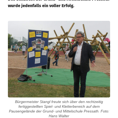
wurde jedenfalls ein voller Erfolg.
N
e
u
e
r
S
p
i
Bürgermeister Stangl freute sich über den rechtzeitig
e
fertiggestellten Spiel- und Kletterbereich auf dem
Pausengelände der Grund- und Mittelschule Pressath. Foto:
l
Hans Walter