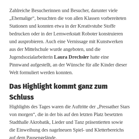
-
Zahlreiche Besucherinnen und Besucher, darunter viele
„Ehemalige“, besuchten die von allen Klassen vorbereiteten
u
Stationen und konnten etwa in der Kreativstube Stoffe
n
bedrucken oder in der Lernwerkstatt Roboter konstruieren
und ausprobieren. Auch eine Vernissage mit Kunstwerken
d
aus der Mittelschule wurde angeboten, und die
K
Jugendsozialarbeiterin
Laura Drechsler
hatte eine
Pinnwand aufgestellt, an der Wünsche für alle Kinder dieser
l
Welt formuliert werden konnten.
e
Das Highlight kommt ganz zum
t
Schluss
t
Highlights des Tages waren die Auftritte der „Pressather Stars
e
von morgen“, die in der bis auf den letzten Platz besetzten
Stadthalle Akrobatik, Lieder und Tanz präsentierten sowie
r
die Einweihung des nagelneuen Spiel- und Kletterbereichs
b
auf dem Pausengelände.