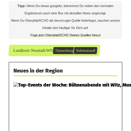
Tipp:
Wenn Du etwas googelst, bekommst Du neben den normalen
l
Ergebnissen auch eine Box mit aktuellen News angezeigt.
d
Wenn Du OberpfalzECHO als bevorzugte Quelle hinterlegst, tauchen unsere
Inhalte dort häufiger für Dich auf.
a
Füge jetzt OberpfalzECHO Deinen Quellen hinzu!
u
Landkreis Neustadt/WN
Tännesberg
Vohenstrauß
Neues in der Region