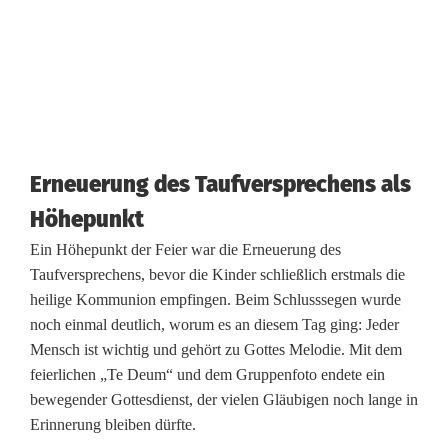
6
K
i
n
d
Erneuerung des Taufversprechens als
e
Höhepunkt
Ein Höhepunkt der Feier war die Erneuerung des
r
Taufversprechens, bevor die Kinder schließlich erstmals die
n
heilige Kommunion empfingen. Beim Schlusssegen wurde
noch einmal deutlich, worum es an diesem Tag ging: Jeder
i
Mensch ist wichtig und gehört zu Gottes Melodie. Mit dem
n
feierlichen „Te Deum“ und dem Gruppenfoto endete ein
bewegender Gottesdienst, der vielen Gläubigen noch lange in
W
Erinnerung bleiben dürfte.
a