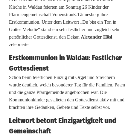
P
Kirche in Waldau feierten am Sonntag 26 Kinder der
f
Pfarreiengemeinschaft Vohenstrauß-Tännesberg ihre
Erstkommunion. Unter dem Leitwort „Du bist ein Ton in
a
Gottes Melodie“ stand ein sehr festlicher und zugleich sehr
r
persönlicher Gottesdienst, den Dekan
Alexander Hösl
zelebrierte.
r
g
Erstkommunion in Waldau: Festlicher
Gottesdienst
e
Schon beim feierlichen Einzug mit Orgel und Streichern
m
wurde deutlich, welch besonderer Tag für die Familien, Paten
e
und die ganze Pfarrgemeinde angebrochen war. Die
Kommunionkinder gestalteten den Gottesdienst aktiv mit und
i
brachten ihre Gedanken, Gebete und Texte selbst vor.
n
Leitwort betont Einzigartigkeit und
d
Gemeinschaft