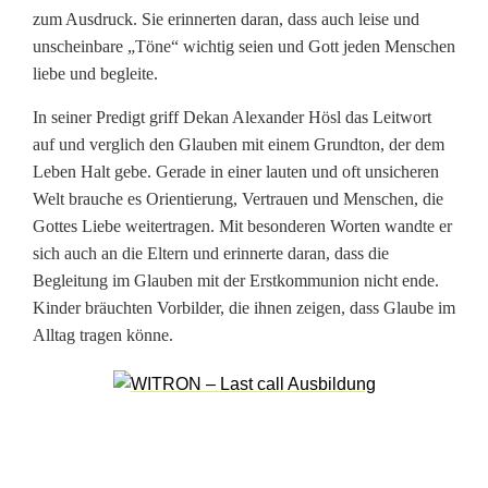
o
zum Ausdruck. Sie erinnerten daran, dass auch leise und
unscheinbare „Töne“ wichtig seien und Gott jeden Menschen
m
liebe und begleite.
m
In seiner Predigt griff Dekan Alexander Hösl das Leitwort
u
auf und verglich den Glauben mit einem Grundton, der dem
Leben Halt gebe. Gerade in einer lauten und oft unsicheren
n
Welt brauche es Orientierung, Vertrauen und Menschen, die
i
Gottes Liebe weitertragen. Mit besonderen Worten wandte er
sich auch an die Eltern und erinnerte daran, dass die
o
Begleitung im Glauben mit der Erstkommunion nicht ende.
n
Kinder bräuchten Vorbilder, die ihnen zeigen, dass Glaube im
Alltag tragen könne.
m
i
t
2