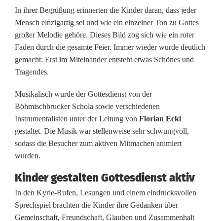
e
In ihrer Begrüßung erinnerten die Kinder daran, dass jeder
f
Mensch einzigartig sei und wie ein einzelner Ton zu Gottes
großer Melodie gehöre. Dieses Bild zog sich wie ein roter
e
Faden durch die gesamte Feier. Immer wieder wurde deutlich
i
gemacht: Erst im Miteinander entsteht etwas Schönes und
Tragendes.
e
Musikalisch wurde der Gottesdienst von der
r
Böhmischbrucker Schola sowie verschiedenen
t
Instrumentalisten unter der Leitung von
Florian Eckl
gestaltet. Die Musik war stellenweise sehr schwungvoll,
E
sodass die Besucher zum aktiven Mitmachen animiert
r
wurden.
s
Kinder gestalten Gottesdienst aktiv
t
In den Kyrie-Rufen, Lesungen und einem eindrucksvollen
Sprechspiel brachten die Kinder ihre Gedanken über
k
Gemeinschaft, Freundschaft, Glauben und Zusammenhalt