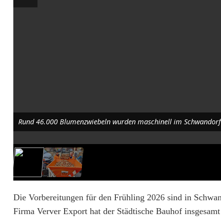
n
b
r
i
n
g
t
Rund 46.000 Blumenzwiebeln wurden maschinell im Schwandorfer
S
c
h
w
Die Vorbereitungen für den Frühling 2026 sind in Schwan
a
Firma Verver Export hat der Städtische Bauhof insgesam