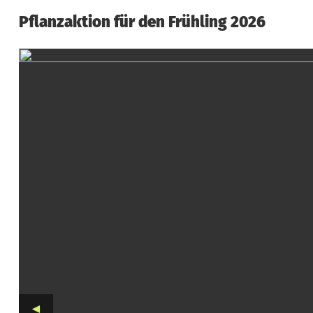
P
Pflanzaktion für den Frühling 2026
f
l
a
n
z
a
k
t
i
o
◄