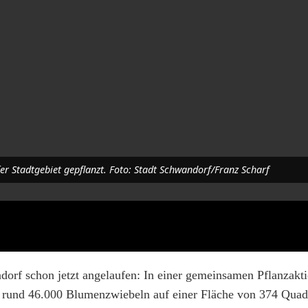
 Stadtgebiet gepflanzt. Foto: Stadt Schwandorf/Franz Scharf
dorf schon jetzt angelaufen: In einer gemeinsamen Pflanzakti
t rund 46.000 Blumenzwiebeln auf einer Fläche von 374 Quad