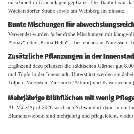
n
maschinell in Grünanlagen gepflanzt. Der Bauhof war da
Wackersdorfer Straße sowie am Weinberg im Einsatz.
d
Bunte Mischungen für abwechslungsreich
o
Verwendet wurden farbenfrohe Mischungen mit klangvoll
r
Plouay“ oder „Prima Bella“ – bestehend aus Narzissen, 
f
Zusätzliche Pflanzungen in der Innenstad
ü
Ergänzend dazu pflanzen die städtischen Gärtner gut 8.
b
und Töpfe in der Innenstadt. Unterstützt werden sie da
e
Tulpen, Narzissen, Zierlauch (Allium) und Kaiserkronen (F
r
Mehrjährige Blühflächen mit wenig Pfle
5
Ab März/April 2026 wird sich Schwandorf dann in ein fa
0
Blumenzwiebeln sind mehrjährig und pflegeleicht, wodurch
.