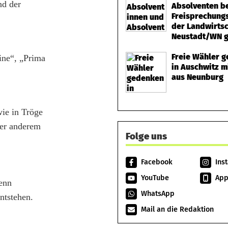
nd der
Absolventen b
Freisprechungs
der Landwirtsc
Neustadt/WN g
Freie Wähler 
ine“, „Prima
in Auschwitz m
aus Neunburg
ie in Tröge
ter anderem
Folge uns
Facebook
Ins
YouTube
Ap
enn
WhatsApp
ntstehen.
Mail an die Redaktion