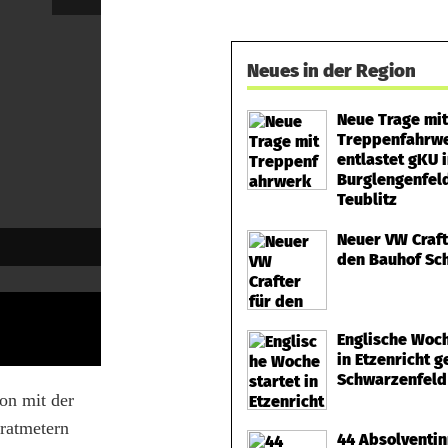
Neues in der Region
Neue Trage mit
Treppenfahrw
entlastet gKU 
Burglengenfel
Teublitz
Neuer VW Craft
den Bauhof Sc
Englische Woch
in Etzenricht 
Schwarzenfeld
on mit der
ratmetern
44 Absolventi