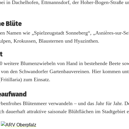
bei in Dachelhofen, Ettmannsdorf, der Hoher-Bogen-Straße u
e Blüte
en Namen wie „Spielzeugstadt Sonneberg“, „Asnières-sur-Se
Tulpen, Krokussen, Blausternen und Hyazinthen.
t
000 weitere Blumenzwiebeln von Hand in bestehende Beete sow
bei von den Schwandorfer Gartenbauvereinen. Hier kommen un
ritillaria) zum Einsatz.
geaufwand
rbenfrohes Blütenmeer verwandeln – und das Jahr für Jahr. D
 dauerhaft attraktive saisonale Blühflächen im Stadtgebiet e