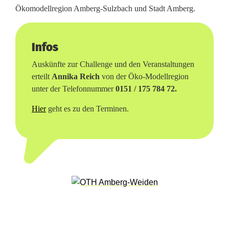
o
Ökomodellregion Amberg-Sulzbach und Stadt Amberg.
p
Infos
l
Auskünfte zur Challenge und den Veranstaltungen
u
erteilt
Annika Reich
von der Öko-Modellregion
s
unter der Telefonnummer
0151 / 175 784 72.
-
Hier
geht es zu den Terminen.
C
h
a
l
l
e