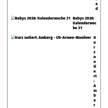
a
d
Babys 2026:
Kalenderwoc
he 31
K
u
r
z
n
o
ti
e
rt
:
A
m
b
e
r