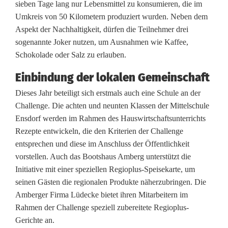
i
sieben Tage lang nur Lebensmittel zu konsumieren, die im
Umkreis von 50 Kilometern produziert wurden. Neben dem
o
Aspekt der Nachhaltigkeit, dürfen die Teilnehmer drei
n
sogenannte Joker nutzen, um Ausnahmen wie Kaffee,
Schokolade oder Salz zu erlauben.
a
Einbindung der lokalen Gemeinschaft
l
Dieses Jahr beteiligt sich erstmals auch eine Schule an der
e
Challenge. Die achten und neunten Klassen der Mittelschule
K
Ensdorf werden im Rahmen des Hauswirtschaftsunterrichts
Rezepte entwickeln, die den Kriterien der Challenge
o
entsprechen und diese im Anschluss der Öffentlichkeit
s
vorstellen. Auch das Bootshaus Amberg unterstützt die
Initiative mit einer speziellen Regioplus-Speisekarte, um
t
seinen Gästen die regionalen Produkte näherzubringen. Die
i
Amberger Firma Lüdecke bietet ihren Mitarbeitern im
Rahmen der Challenge speziell zubereitete Regioplus-
m
Gerichte an.