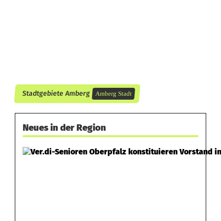
n
g
e
Stadtgebiete Amberg
Amberg Stadt
Neues in der Region