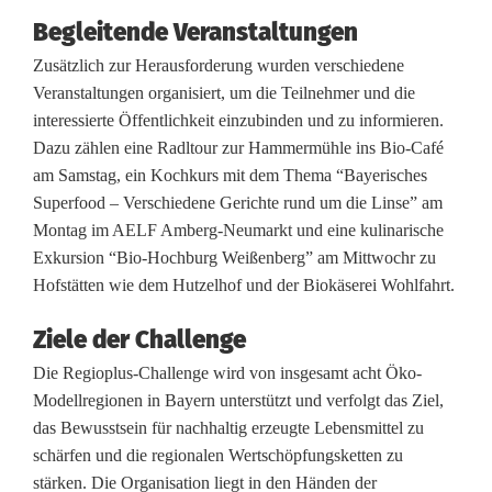
F
Begleitende Veranstaltungen
o
Zusätzlich zur Herausforderung wurden verschiedene
k
Veranstaltungen organisiert, um die Teilnehmer und die
interessierte Öffentlichkeit einzubinden und zu informieren.
u
Dazu zählen eine Radltour zur Hammermühle ins Bio-Café
s
am Samstag, ein Kochkurs mit dem Thema “Bayerisches
Superfood – Verschiedene Gerichte rund um die Linse” am
d
Montag im AELF Amberg-Neumarkt und eine kulinarische
e
Exkursion “Bio-Hochburg Weißenberg” am Mittwochr zu
Hofstätten wie dem Hutzelhof und der Biokäserei Wohlfahrt.
r
Ziele der Challenge
R
Die Regioplus-Challenge wird von insgesamt acht Öko-
e
Modellregionen in Bayern unterstützt und verfolgt das Ziel,
g
das Bewusstsein für nachhaltig erzeugte Lebensmittel zu
schärfen und die regionalen Wertschöpfungsketten zu
i
stärken. Die Organisation liegt in den Händen der