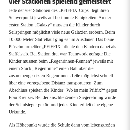
Vier Stationen spielend gemeistert
r
Jede der vier Stationen des „PFIFFIX-Cups“ legt ihren
t
Schwerpunkt jeweils auf bestimmte Fähigkeiten. An der
ersten Station „Galaxy“ mussten die Kinder durch
l
Seilspringen möglichst viele neue Galaxien erobern. Beim
i
10.000-Meter-Staffellauf ging es um Ausdauer. Das blaue
Plüschmurmeltier „PFIFFIX“ diente den Kindern dabei als
c
Staffelstab. Bei Station drei war Teamwork gefragt: Die
h
Kinder mussten beim „Regenrinnen-Rennen“ jeweils mit
einem Stück „Regenrinne“ einen Ball über die
e
zusammengesetzten Regenrinnen-Teile möglichst schnell
n
über eine vorgegebene Distanz transportieren. Zum
Abschluss spielten die Kinder „Wo ist mein Pfiffix?“ gegen
K
Frau Kreuzer. Bei der anschließenden Siegerehrung wurde
r
der Schulsieger gekürt und jedes Kind erhielt eine eigene
Urkunde.
ä
Als Höhepunkt wurde die Schule dann vom lebensgroßen
f