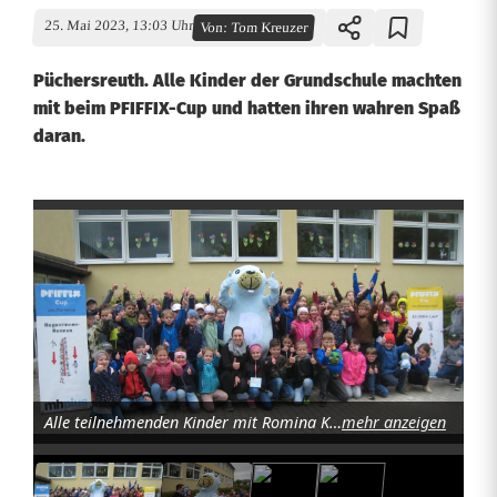
25. Mai 2023, 13:03 Uhr
Von:
Tom Kreuzer
Püchersreuth. Alle Kinder der Grundschule machten
mit beim PFIFFIX-Cup und hatten ihren wahren Spaß
daran.
S
p
i
e
l
Alle teilnehmenden Kinder mit Romina Kreuzer (Mitte knieend). Foto: Tom Kreuzer
mehr anzeigen
u
n