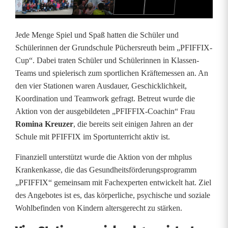
d
S
Jede Menge Spiel und Spaß hatten die Schüler und
p
Schülerinnen der Grundschule Püchersreuth beim „PFIFFIX-
Cup“. Dabei traten Schüler und Schülerinnen in Klassen-
a
Teams und spielerisch zum sportlichen Kräftemessen an. An
ß
den vier Stationen waren Ausdauer, Geschicklichkeit,
Koordination und Teamwork gefragt. Betreut wurde die
b
Aktion von der ausgebildeten „PFIFFIX-Coachin“ Frau
e
Romina Kreuzer
, die bereits seit einigen Jahren an der
Schule mit PFIFFIX im Sportunterricht aktiv ist.
i
Finanziell unterstützt wurde die Aktion von der mhplus
m
Krankenkasse, die das Gesundheitsförderungsprogramm
s
„PFIFFIX“ gemeinsam mit Fachexperten entwickelt hat. Ziel
des Angebotes ist es, das körperliche, psychische und soziale
p
Wohlbefinden von Kindern altersgerecht zu stärken.
o