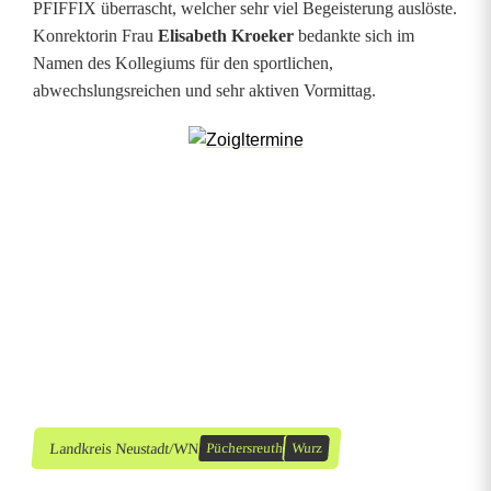
PFIFFIX überrascht, welcher sehr viel Begeisterung auslöste.
t
Konrektorin Frau
Elisabeth Kroeker
bedankte sich im
Namen des Kollegiums für den sportlichen,
e
abwechslungsreichen und sehr aktiven Vormittag.
m
e
s
s
e
n
Landkreis Neustadt/WN
Püchersreuth
Wurz