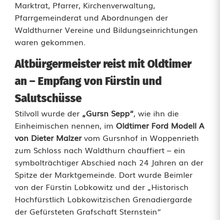
Marktrat, Pfarrer, Kirchenverwaltung,
t
Pfarrgemeinderat und Abordnungen der
z
Waldthurner Vereine und Bildungseinrichtungen
waren gekommen.
u
n
Altbürgermeister reist mit Oldtimer
g
an – Empfang von Fürstin und
Salutschüsse
s
Stilvoll wurde der
„Gursn Sepp“
, wie ihn die
w
Einheimischen nennen, im
Oldtimer Ford Modell A
i
von Dieter Malzer
vom Gursnhof in Woppenrieth
zum Schloss nach Waldthurn chauffiert – ein
l
symbolträchtiger Abschied nach 24 Jahren an der
l
Spitze der Marktgemeinde. Dort wurde Beimler
von der Fürstin Lobkowitz und der „Historisch
e
Hochfürstlich Lobkowitzischen Grenadiergarde
n
der Gefürsteten Grafschaft Sternstein“