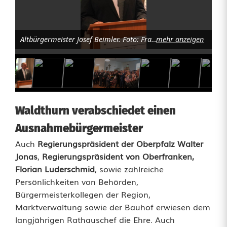
i
o
n
Altbürgermeister Josef Beimler. Foto: Franz Völkl
mehr anzeigen
ä
r
m
Waldthurn verabschiedet einen
i
Ausnahmebürgermeister
t
Auch
Regierungspräsident der Oberpfalz Walter
U
Jonas
,
Regierungspräsident von Oberfranken,
Florian Luderschmid
, sowie zahlreiche
m
Persönlichkeiten von Behörden,
s
Bürgermeisterkollegen der Region,
Marktverwaltung sowie der Bauhof erwiesen dem
e
langjährigen Rathauschef die Ehre. Auch