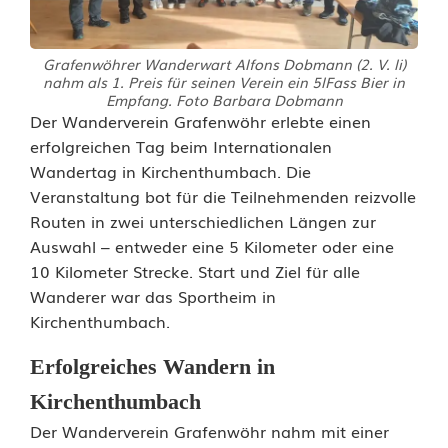
Grafenwöhrer Wanderwart Alfons Dobmann (2. V. li)
nahm als 1. Preis für seinen Verein ein 5lFass Bier in
Empfang. Foto Barbara Dobmann
W
Der Wanderverein Grafenwöhr erlebte einen
erfolgreichen Tag beim Internationalen
a
Wandertag in Kirchenthumbach. Die
Veranstaltung bot für die Teilnehmenden reizvolle
n
Routen in zwei unterschiedlichen Längen zur
d
Auswahl – entweder eine 5 Kilometer oder eine
10 Kilometer Strecke. Start und Ziel für alle
e
Wanderer war das Sportheim in
r
Kirchenthumbach.
v
Erfolgreiches Wandern in
e
Kirchenthumbach
r
Der Wanderverein Grafenwöhr nahm mit einer