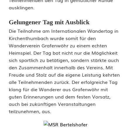
r
ausklingen.
s
Gelungener Tag mit Ausblick
i
Die Teilnahme am Internationalen Wandertag in
Kirchenthumbach wurde somit für den
e
Wanderverein Grafenwöhr zu einem echten
g
Heimspiel. Der Tag bot nicht nur die Möglichkeit
sich sportlich zu betätigen, sondern stärkte auch
t
den Zusammenhalt innerhalb des Vereins. Mit
m
Freude und Stolz auf die eigene Leistung kehrten
alle Teilnehmenden zurück. Der erfolgreiche Tag
i
klang für die Wanderer aus Grafenwöhr mit
t
guten Erinnerungen und dem festen Vorsatz,
auch bei zukünftigen Veranstaltungen
T
teilzunehmen, aus.
e
a