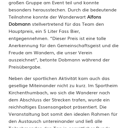
großen Gruppe am Event teil und konnte
e
besonders herausstechen. Durch die bedeutende
i
Teilnahme konnte der Wanderwart
Alfons
Dobmann
stellvertretend für das Team den
n
Hauptpreis, ein 5 Liter Fass Bier,
G
entgegennehmen. “Dieser Preis ist eine tolle
Anerkennung für den Gemeinschaftsgeist und die
r
Freude am Wandern, die unser Verein
a
auszeichnet”, betonte Dobmann während der
Preisübergabe.
f
Neben der sportlichen Aktivität kam auch das
e
gesellige Miteinander nicht zu kurz. Im Sportheim
n
Kirchenthumbach, wo sich die Wanderer nach
dem Abschluss der Strecken trafen, wurde ein
w
reichhaltiges Essensangebot präsentiert. Die
ö
Veranstaltung bot somit den idealen Rahmen für
den Austausch untereinander und ließ alle
h
Teilnehmenden den Tag in gemütlicher Runde