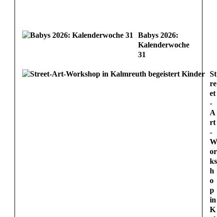
Babys 2026:
Kalenderwoche
31
St
re
et
-
A
rt
-
or
ks
h
o
p
in
K