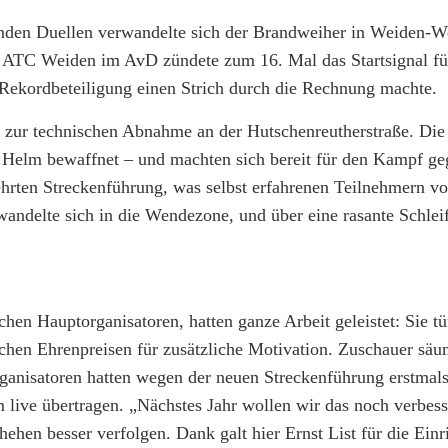
nden Duellen verwandelte sich der Brandweiher in Weiden-W
 ATC Weiden im AvD zündete zum 16. Mal das Startsignal fü
r Rekordbeteiligung einen Strich durch die Rechnung machte.
n zur technischen Abnahme an der Hutschenreutherstraße. Die
 Helm bewaffnet – und machten sich bereit für den Kampf ge
hrten Streckenführung, was selbst erfahrenen Teilnehmern vo
wandelte sich in die Wendezone, und über eine rasante Schleif
chen Hauptorganisatoren, hatten ganze Arbeit geleistet: Sie tü
ichen Ehrenpreisen für zusätzliche Motivation. Zuschauer sä
 Organisatoren hatten wegen der neuen Streckenführung erstma
 live übertragen. „Nächstes Jahr wollen wir das noch verbess
en besser verfolgen. Dank galt hier Ernst List für die Einr