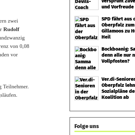
versprüht Zuve
und Vorfreude
SPD fährt aus 
ern zwei
Oberpfalz zum
ar
Rudolf
Gillamoos zu 
Heil
tundzwanzig
renz von 0,08
Bockboanig: 
nden vor
denn alle nur 
Vollpfosten?
Ver.di-Seniore
Oberpfalz leh
g Teilnehmer.
Sozialpläne de
släufen.
Koalition ab
Folge uns