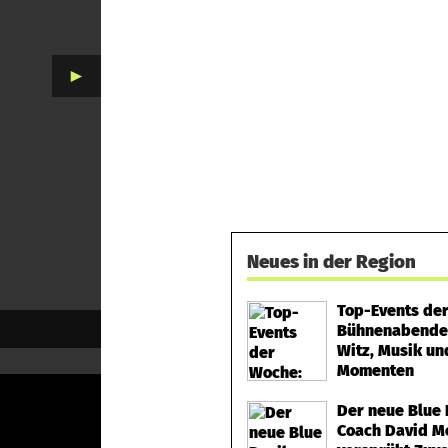
►
Neues in der Region
Top-Events de
Bühnenabende
Witz, Musik un
Momenten
Der neue Blue 
Coach David M