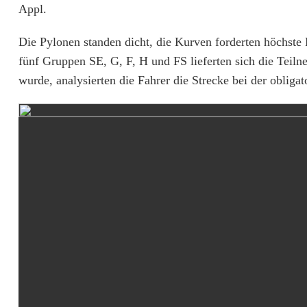
-
Appl.
S
Die Pylonen standen dicht, die Kurven forderten höchste 
l
fünf Gruppen SE, G, F, H und FS lieferten sich die Teil
a
wurde, analysierten die Fahrer die Strecke bei der oblig
l
o
m
t
r
o
t
z