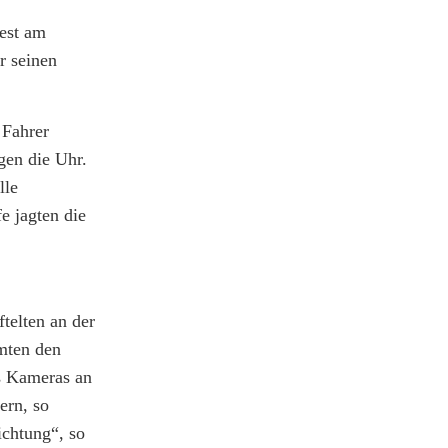
est am
r seinen
 Fahrer
gen die Uhr.
lle
e jagten die
ftelten an der
umten den
ls Kameras an
ern, so
ichtung“, so