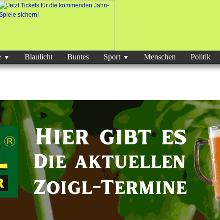
e
Blaulicht
Buntes
Sport
Menschen
Politik