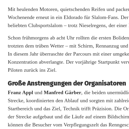
W
Mit heulenden Motoren, quietschenden Reifen und packe
Wochenende erneut in ein Eldorado für Slalom-Fans. Der
e
beliebten Clubsportslalom – trotz Nieselregens, der eine
i
Schon frühmorgens ab acht Uhr rollten die ersten Bolide
d
trotzten dem trüben Wetter – mit Schirm, Rennanzug und
e
In diesem Jahr überraschte der Parcours mit einer umgeke
Konzentration abverlangte. Der vorjährige Startpunkt ver
n
Piloten zurück ins Ziel.
e
Große Anstrengungen der Organisatoren
r
Franz Appl
und
Manfred Gärber
, die beiden unermüdli
A
Strecke, koordinierten den Ablauf und sorgten mit zahlre
T
Startbereich und das Ziel, Technik trifft Präzision. Die
der Strecke aufgebaut und die Läufe auf einem Bildschirm
C
können die Besucher vom Verpflegungszelt das Renngescheh