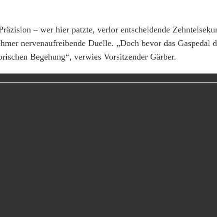
Präzision – wer hier patzte, verlor entscheidende Zehntelseku
nehmer nervenaufreibende Duelle. „Doch bevor das Gaspedal 
atorischen Begehung“, verwies Vorsitzender Gärber.