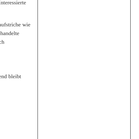
nteressierte
aufstriche wie
handelte
ch
nd bleibt