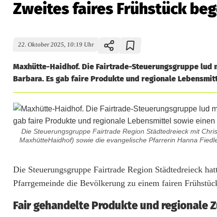
Zweites faires Frühstück be
22. Oktober 2025, 10:19 Uhr
Maxhütte-Haidhof. Die Fairtrade-Steuerungsgruppe lud mi
Barbara. Es gab faire Produkte und regionale Lebensmitte
Die Steuerungsgruppe Fairtrade Region Städtedreieck mit Christ
MaxhütteHaidhof) sowie die evangelische Pfarrerin Hanna Fiedle
Z
Die Steuerungsgruppe Fairtrade Region Städtedreieck ha
Pfarrgemeinde die Bevölkerung zu einem fairen Frühstüc
w
Fair gehandelte Produkte und regionale 
e