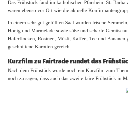
Das Frühstück fand im katholischen Pfarrheim St. Barbara
i
waren ebenso vor Ort wie die aktuelle Konfirmantengrupp
t
In einem sehr gut gefüllten Saal wurden frische Semmeln,
e
Honig und Marmelade sowie süße und scharfe Gemüseaufs
s
Haferflocken, Rosinen, Müsli, Kaffee, Tee und Bananen 
geschnittene Karotten gereicht.
f
a
Kurzfilm zu Fairtrade rundet das Frühstü
i
Nach dem Frühstück wurde noch ein Kurzfilm zum Thema 
noch zu sagen, dass auch das zweite faire Frühstück in M
r
e
s
F
r