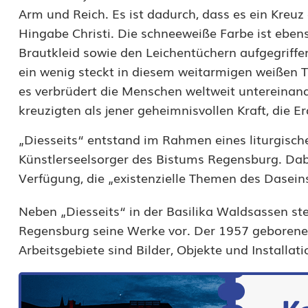
H
Arm und Reich. Es ist dadurch, dass es ein Kreuz
e
Hingabe Christi. Die schneeweiße Farbe ist eben
Brautkleid sowie den Leichentüchern aufgegriffe
m
ein wenig steckt in diesem weit­armigen weißen
d
es verbrüdert die Menschen weltweit untereinand
m
kreuzigten als jener geheimnisvollen Kraft, die E
i
„Diesseits“ entstand im Rahmen eines liturgis
Künstlerseelsorger des Bistums Regensburg. Dabe
t
Verfügung, die „existenzielle Themen des Daseins
S
Neben „Diesseits“ in der Basilika Waldsassen stel
y
Regensburg seine Werke vor. Der 1957 geborene K
m
Arbeitsgebiete sind Bilder, Objekte und Installati
b
o