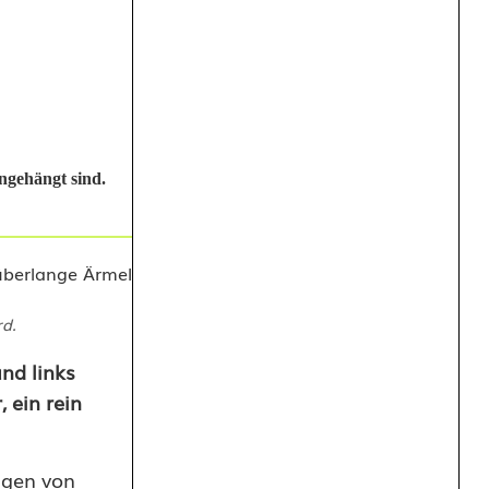
ngehängt sind.
rd.
nd links
 ein rein
ragen von