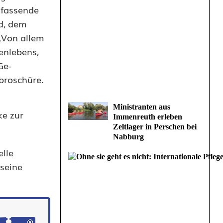
mfassende
id, dem
 „Von allem
enlebens,
Ge­
tbroschüre.
Ministranten aus
ke zur
Immenreuth erleben
Zeltlager in Perschen bei
Nabburg
elle
 seine