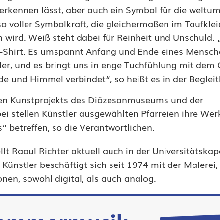
 erkennen lässt, aber auch ein Symbol für die weltu
so voller Symbolkraft, die gleichermaßen im Taufkle
n wird. Weiß steht dabei für Reinheit und Unschuld.
 T-Shirt. Es umspannt Anfang und Ende eines Mensch
er, und es bringt uns in enge Tuchfühlung mit dem 
rde und Himmel verbindet“, so heißt es in der Beglei
chen Kunstprojekts des Diözesanmuseums und der
i stellen Künstler ausgewählten Pfarreien ihre Wer
“ betreffen, so die Verantwortlichen.
lt Raoul Richter aktuell auch in der Universitätskap
ünstler beschäftigt sich seit 1974 mit der Malerei,
onen, sowohl digital, als auch analog.