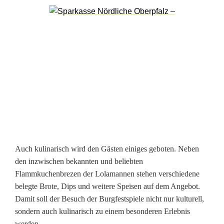
r
g
D
a
g
e
s
t
Auch kulinarisch wird den Gästen einiges geboten. Neben
den inzwischen bekannten und beliebten
e
Flammkuchenbrezen der Lolamannen stehen verschiedene
i
belegte Brote, Dips und weitere Speisen auf dem Angebot.
Damit soll der Besuch der Burgfestspiele nicht nur kulturell,
n
sondern auch kulinarisch zu einem besonderen Erlebnis
werden.