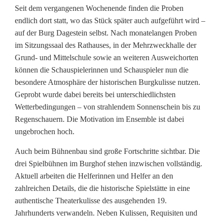
u
Seit dem vergangenen Wochenende finden die Proben
endlich dort statt, wo das Stück später auch aufgeführt wird –
r
auf der Burg Dagestein selbst. Nach monatelangen Proben
t
im Sitzungssaal des Rathauses, in der Mehrzweckhalle der
Grund- und Mittelschule sowie an weiteren Ausweichorten
v
können die Schauspielerinnen und Schauspieler nun die
o
besondere Atmosphäre der historischen Burgkulisse nutzen.
Geprobt wurde dabei bereits bei unterschiedlichsten
r
Wetterbedingungen – von strahlendem Sonnenschein bis zu
P
Regenschauern. Die Motivation im Ensemble ist dabei
ungebrochen hoch.
r
Auch beim Bühnenbau sind große Fortschritte sichtbar. Die
e
drei Spielbühnen im Burghof stehen inzwischen vollständig.
m
Aktuell arbeiten die Helferinnen und Helfer an den
zahlreichen Details, die die historische Spielstätte in eine
i
authentische Theaterkulisse des ausgehenden 19.
e
Jahrhunderts verwandeln. Neben Kulissen, Requisiten und