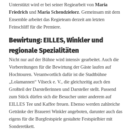
Unterstützt wird er bei seiner Regiearbeit von
Maria
t
Friedrich
und
Maria Schendzielorz
. Gemeinsam mit dem
s
Ensemble arbeitet das Regieteam derzeit am letzten
Feinschliff für die Premiere.
p
Bewirtung: EILLES, Winkler und
i
regionale Spezialitäten
e
Nicht nur auf der Bühne wird intensiv gearbeitet. Auch die
l
Vorbereitungen für die Bewirtung der Gäste laufen auf
e
Hochtouren. Verantwortlich dafür ist die Stadtbühne
„Lolamannen“ Vilseck e. V., die gleichzeitig auch den
a
Großteil der Darstellerinnen und Darsteller stellt. Passend
zum Stück dürfen sich die Besucher unter anderem auf
u
EILLES Tee und Kaffee freuen. Ebenso werden zahlreiche
f
Getränke der Brauerei Winkler angeboten, darunter auch das
eigens für die Burgfestspiele gestaltete Festspielbier mit
B
Sonderetikett.
u