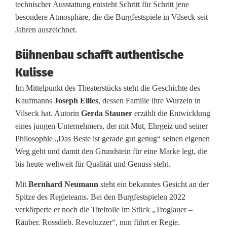
technischer Ausstattung entsteht Schritt für Schritt jene
r
besondere Atmosphäre, die die Burgfestspiele in Vilseck seit
e
Jahren auszeichnet.
d
Bühnenbau schafft authentische
e
Kulisse
r
Im Mittelpunkt des Theaterstücks steht die Geschichte des
Kaufmanns
Joseph Eilles
, dessen Familie ihre Wurzeln in
B
Vilseck hat. Autorin
Gerda Stauner
erzählt die Entwicklung
u
eines jungen Unternehmers, der mit Mut, Ehrgeiz und seiner
Philosophie „Das Beste ist gerade gut genug“ seinen eigenen
r
Weg geht und damit den Grundstein für eine Marke legt, die
g
bis heute weltweit für Qualität und Genuss steht.
f
Mit
Bernhard Neumann
steht ein bekanntes Gesicht an der
Spitze des Regieteams. Bei den Burgfestspielen 2022
e
verkörperte er noch die Titelrolle im Stück „Troglauer –
s
Räuber. Rossdieb. Revoluzzer“, nun führt er Regie.