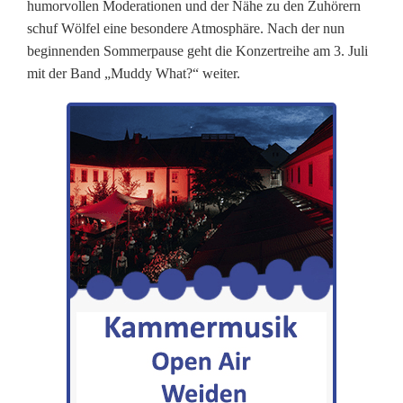
humorvollen Moderationen und der Nähe zu den Zuhörern
u
schuf Wölfel eine besondere Atmosphäre. Nach der nun
beginnenden Sommerpause geht die Konzertreihe am 3. Juli
b
mit der Band „Muddy What?“ weiter.
l
i
k
u
m
i
m
P
a
r