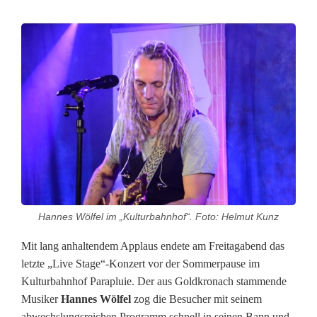
H
a
n
n
e
s
W
Hannes Wölfel im „Kulturbahnhof“. Foto: Helmut Kunz
ö
Mit lang anhaltendem Applaus endete am Freitagabend das
l
letzte „Live Stage“-Konzert vor der Sommerpause im
f
Kulturbahnhof Parapluie. Der aus Goldkronach stammende
Musiker
Hannes Wölfel
zog die Besucher mit seinem
e
abwechslungsreichen Programm schnell in seinen Bann und