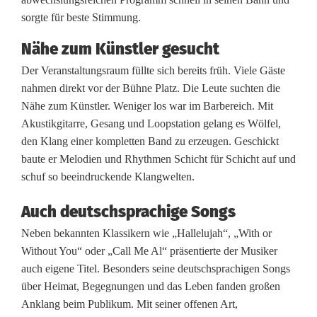
l
sorgte für beste Stimmung.
b
Nähe zum Künstler gesucht
e
Der Veranstaltungsraum füllte sich bereits früh. Viele Gäste
nahmen direkt vor der Bühne Platz. Die Leute suchten die
g
Nähe zum Künstler. Weniger los war im Barbereich. Mit
e
Akustikgitarre, Gesang und Loopstation gelang es Wölfel,
den Klang einer kompletten Band zu erzeugen. Geschickt
i
baute er Melodien und Rhythmen Schicht für Schicht auf und
s
schuf so beeindruckende Klangwelten.
t
Auch deutschsprachige Songs
e
Neben bekannten Klassikern wie „Hallelujah“, „With or
Without You“ oder „Call Me Al“ präsentierte der Musiker
r
auch eigene Titel. Besonders seine deutschsprachigen Songs
t
über Heimat, Begegnungen und das Leben fanden großen
Anklang beim Publikum. Mit seiner offenen Art,
P