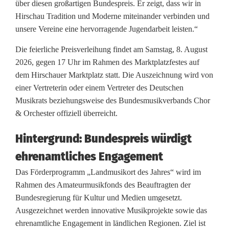
über diesen großartigen Bundespreis. Er zeigt, dass wir in
L
Hirschau Tradition und Moderne miteinander verbinden und
unsere Vereine eine hervorragende Jugendarbeit leisten.“
a
Die feierliche Preisverleihung findet am Samstag, 8. August
n
2026, gegen 17 Uhr im Rahmen des Marktplatzfestes auf
d
dem Hirschauer Marktplatz statt. Die Auszeichnung wird von
einer Vertreterin oder einem Vertreter des Deutschen
m
Musikrats beziehungsweise des Bundesmusikverbands Chor
u
& Orchester offiziell überreicht.
s
Hintergrund: Bundespreis würdigt
i
ehrenamtliches Engagement
k
Das Förderprogramm „Landmusikort des Jahres“ wird im
Rahmen des Amateurmusikfonds des Beauftragten der
o
Bundesregierung für Kultur und Medien umgesetzt.
r
Ausgezeichnet werden innovative Musikprojekte sowie das
ehrenamtliche Engagement in ländlichen Regionen. Ziel ist