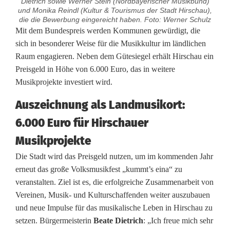
Dietrich sowie Werner Stein (Nordbayerischer Musikbund)
und Monika Reindl (Kultur & Tourismus der Stadt Hirschau),
die die Bewerbung eingereicht haben. Foto: Werner Schulz
H
Mit dem Bundespreis werden Kommunen gewürdigt, die
sich in besonderer Weise für die Musikkultur im ländlichen
i
Raum engagieren. Neben dem Gütesiegel erhält Hirschau ein
Preisgeld in Höhe von 6.000 Euro, das in weitere
r
Musikprojekte investiert wird.
s
Auszeichnung als Landmusikort:
c
6.000 Euro für Hirschauer
h
Musikprojekte
a
Die Stadt wird das Preisgeld nutzen, um im kommenden Jahr
u
erneut das große Volksmusikfest „kummt’s eina“ zu
veranstalten. Ziel ist es, die erfolgreiche Zusammenarbeit von
i
Vereinen, Musik- und Kulturschaffenden weiter auszubauen
s
und neue Impulse für das musikalische Leben in Hirschau zu
setzen. Bürgermeisterin
Beate Dietrich
: „Ich freue mich sehr
t