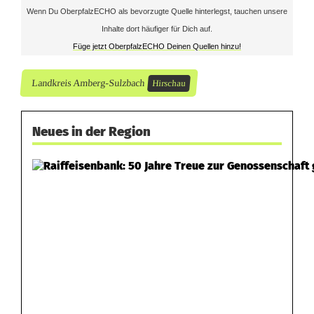
i
Wenn Du OberpfalzECHO als bevorzugte Quelle hinterlegst, tauchen unsere
Inhalte dort häufiger für Dich auf.
s
Füge jetzt OberpfalzECHO Deinen Quellen hinzu!
w
Landkreis Amberg-Sulzbach
Hirschau
ü
r
Neues in der Region
d
i
g
t
E
n
g