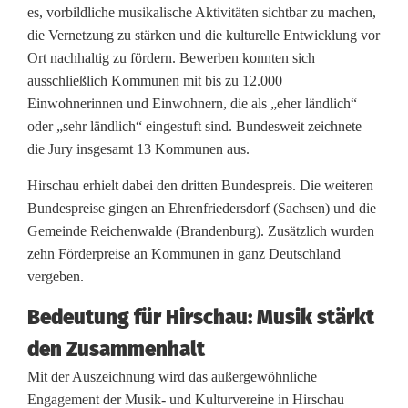
t
es, vorbildliche musikalische Aktivitäten sichtbar zu machen,
d
die Vernetzung zu stärken und die kulturelle Entwicklung vor
Ort nachhaltig zu fördern. Bewerben konnten sich
e
ausschließlich Kommunen mit bis zu 12.000
s
Einwohnerinnen und Einwohnern, die als „eher ländlich“
oder „sehr ländlich“ eingestuft sind. Bundesweit zeichnete
J
die Jury insgesamt 13 Kommunen aus.
a
Hirschau erhielt dabei den dritten Bundespreis. Die weiteren
h
Bundespreise gingen an Ehrenfriedersdorf (Sachsen) und die
Gemeinde Reichenwalde (Brandenburg). Zusätzlich wurden
r
zehn Förderpreise an Kommunen in ganz Deutschland
e
vergeben.
s
Bedeutung für Hirschau: Musik stärkt
den Zusammenhalt
2
Mit der Auszeichnung wird das außergewöhnliche
0
Engagement der Musik- und Kulturvereine in Hirschau