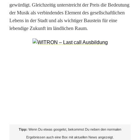
2
gewürdigt. Gleichzeitig unterstreicht der Preis die Bedeutung
der Musik als verbindendes Element des gesellschaftlichen
6
Lebens in der Stadt und als wichtiger Baustein für eine
-
lebendige Zukunft im ländlichen Raum.
B
u
n
d
e
s
p
r
Tipp:
Wenn Du etwas googelst, bekommst Du neben den normalen
e
Ergebnissen auch eine Box mit aktuellen News angezeigt.