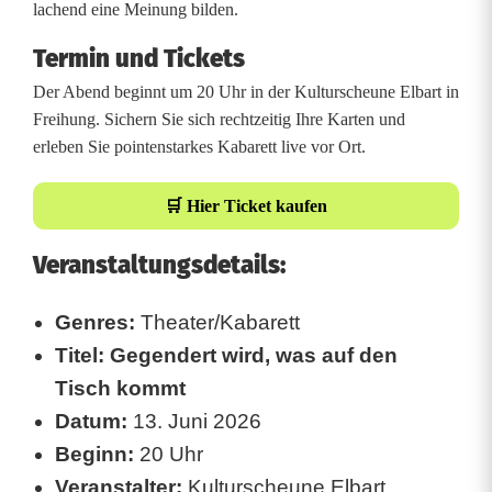
e
lachend eine Meinung bilden.
n
Termin und Tickets
d
Der Abend beginnt um 20 Uhr in der Kulturscheune Elbart in
Freihung. Sichern Sie sich rechtzeitig Ihre Karten und
e
erleben Sie pointenstarkes Kabarett live vor Ort.
r
t
🛒 Hier Ticket kaufen
w
Veranstaltungsdetails:
i
Genres:
Theater/Kabarett
r
Titel:
Gegendert wird, was auf den
d
Tisch kommt
,
Datum:
13. Juni 2026
Beginn:
20 Uhr
w
Veranstalter:
Kulturscheune Elbart