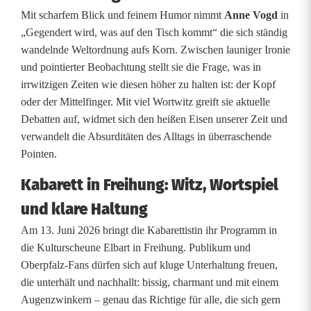
Mit scharfem Blick und feinem Humor nimmt
Anne Vogd
in
b
„Gegendert wird, was auf den Tisch kommt“ die sich ständig
a
wandelnde Weltordnung aufs Korn. Zwischen launiger Ironie
und pointierter Beobachtung stellt sie die Frage, was in
r
irrwitzigen Zeiten wie diesen höher zu halten ist: der Kopf
e
oder der Mittelfinger. Mit viel Wortwitz greift sie aktuelle
Debatten auf, widmet sich den heißen Eisen unserer Zeit und
t
verwandelt die Absurditäten des Alltags in überraschende
t
Pointen.
:
Kabarett in Freihung: Witz, Wortspiel
'
und klare Haltung
G
Am 13. Juni 2026 bringt die Kabarettistin ihr Programm in
die Kulturscheune Elbart in Freihung. Publikum und
e
Oberpfalz-Fans dürfen sich auf kluge Unterhaltung freuen,
die unterhält und nachhallt: bissig, charmant und mit einem
g
Augenzwinkern – genau das Richtige für alle, die sich gern