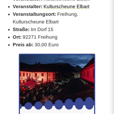
a
Veranstalter:
Kulturscheune Elbart
s
Veranstaltungsort:
Freihung,
a
Kulturscheune Elbart
Straße:
Im Dorf 15
u
Ort:
92271 Freihung
f
Preis ab:
30,00 Euro
d
e
n
T
i
s
c