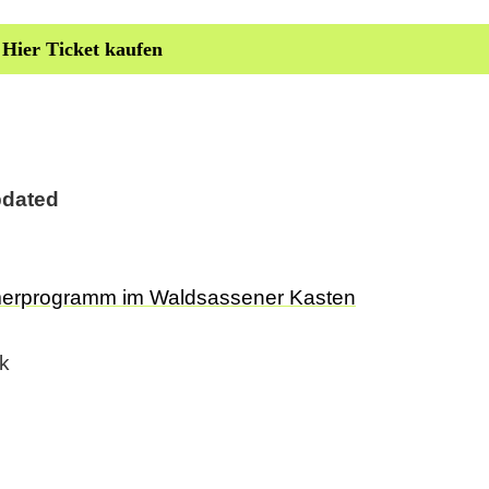
 Hier Ticket kaufen
pdated
merprogramm im Waldsassener Kasten
k