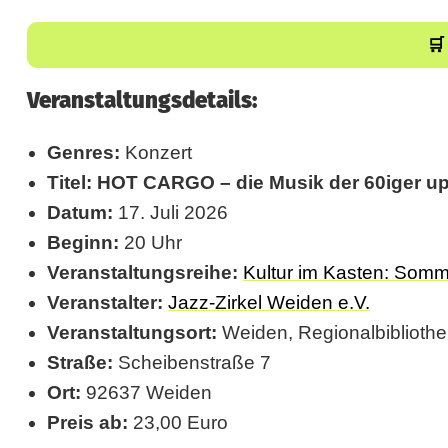
G
🛒
O
Veranstaltungsdetails:
–
d
Genres:
Konzert
i
Titel:
HOT CARGO – die Musik der 60iger u
Datum:
17. Juli 2026
e
Beginn:
20 Uhr
M
Veranstaltungsreihe:
Kultur im Kasten: Som
u
Veranstalter:
Jazz-Zirkel Weiden e.V.
s
Veranstaltungsort:
Weiden, Regionalbibliothe
Straße:
Scheibenstraße 7
i
Ort:
92637 Weiden
k
Preis ab:
23,00 Euro