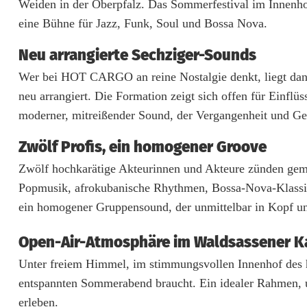
Weiden in der Oberpfalz. Das Sommerfestival im Innenho
n
eine Bühne für Jazz, Funk, Soul und Bossa Nova.
z
Neu arrangierte Sechziger-Sounds
e
Wer bei HOT CARGO an reine Nostalgie denkt, liegt dane
r
neu arrangiert. Die Formation zeigt sich offen für Einflü
moderner, mitreißender Sound, der Vergangenheit und Ge
t
:
Zwölf Profis, ein homogener Groove
Zwölf hochkarätige Akteurinnen und Akteure zünden geme
H
Popmusik, afrokubanische Rhythmen, Bossa-Nova-Klassike
O
ein homogener Gruppensound, der unmittelbar in Kopf un
T
Open-Air-Atmosphäre im Waldsassener K
C
Unter freiem Himmel, im stimmungsvollen Innenhof des h
A
entspannten Sommerabend braucht. Ein idealer Rahmen, 
R
erleben.