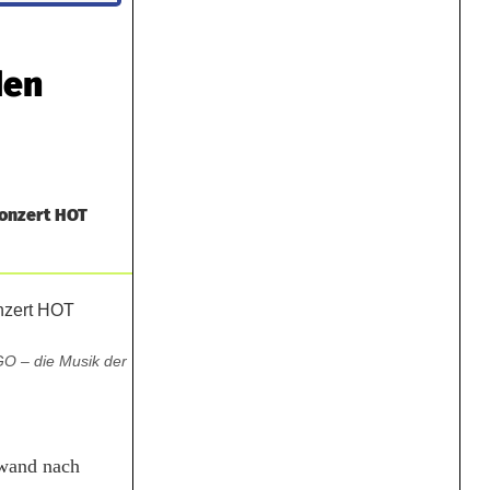
den
konzert HOT
GO – die Musik der
wand nach