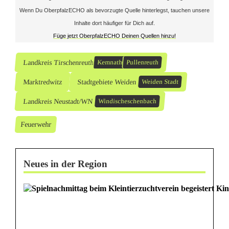
Wenn Du OberpfalzECHO als bevorzugte Quelle hinterlegst, tauchen unsere
a
Inhalte dort häufiger für Dich auf.
t
Füge jetzt OberpfalzECHO Deinen Quellen hinzu!
h
Landkreis Tirschenreuth
Kemnath
Pullenreuth
Marktredwitz
Stadtgebiete Weiden
Weiden Stadt
Landkreis Neustadt/WN
Windischeschenbach
Feuerwehr
Neues in der Region