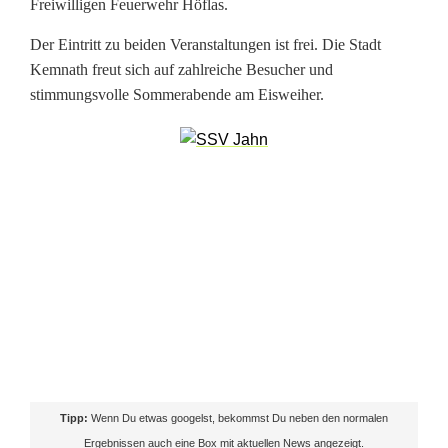
Freiwilligen Feuerwehr Höflas.
w
Der Eintritt zu beiden Veranstaltungen ist frei. Die Stadt
e
Kemnath freut sich auf zahlreiche Besucher und
stimmungsvolle Sommerabende am Eisweiher.
i
h
e
r
i
n
K
e
m
Tipp:
Wenn Du etwas googelst, bekommst Du neben den normalen
n
Ergebnissen auch eine Box mit aktuellen News angezeigt.