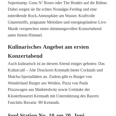
s
Supertramp, Guns N‘ Roses oder The Beatles auf die Bühne.
Dabei sorgen sie für echtes Nostalgie-Feeling und eine
e
mitreißende Rock-Atmosphäre am Wasser. Kraftvolle
O
Gitarrenriffs, prägnante Melodien und energiegeladene Live-
Musik versprechen einen stimmungsvollen Konzertabend
p
unter freiem Himmel.
e
Kulinarisches Angebot am ersten
n
Konzertabend
-
Auch kulinarisch ist an diesem Abend einiges geboten: Das
A
Kulturcafé – Alte Druckerei Kemnath bietet Cocktails und
Matcha-Spezialitäten an. Zudem gibt es Burger von
i
Wunderland Burger aus Weiden, Pizza von Pauls
Pizzawagen aus Marktredwitz sowie Getränke der
r
Klosterbrauerei Kemnath mit Unterstützung des Bayern
-
Fanclubs Bavaria ‘89 Kemnath.
K
Soul Station No. 10 am 20. Juni