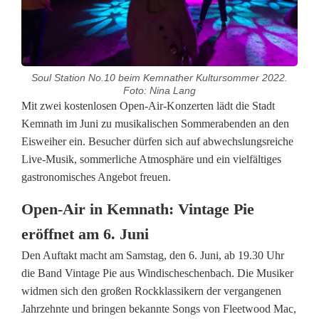
Soul Station No.10 beim Kemnather Kultursommer 2022.
Foto: Nina Lang
K
Mit zwei kostenlosen Open-Air-Konzerten lädt die Stadt
Kemnath im Juni zu musikalischen Sommerabenden an den
o
Eisweiher ein. Besucher dürfen sich auf abwechslungsreiche
Live-Musik, sommerliche Atmosphäre und ein vielfältiges
s
gastronomisches Angebot freuen.
t
Open-Air in Kemnath: Vintage Pie
e
eröffnet am 6. Juni
n
Den Auftakt macht am Samstag, den 6. Juni, ab 19.30 Uhr
l
die Band Vintage Pie aus Windischeschenbach. Die Musiker
widmen sich den großen Rockklassikern der vergangenen
o
Jahrzehnte und bringen bekannte Songs von Fleetwood Mac,