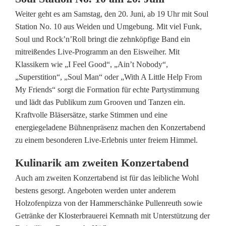
o
Weiter geht es am Samstag, den 20. Juni, ab 19 Uhr mit Soul
n
Station No. 10 aus Weiden und Umgebung. Mit viel Funk,
Soul und Rock’n’Roll bringt die zehnköpfige Band ein
z
mitreißendes Live-Programm an den Eisweiher. Mit
e
Klassikern wie „I Feel Good“, „Ain’t Nobody“,
„Superstition“, „Soul Man“ oder „With A Little Help From
r
My Friends“ sorgt die Formation für echte Partystimmung
t
und lädt das Publikum zum Grooven und Tanzen ein.
Kraftvolle Bläsersätze, starke Stimmen und eine
e
energiegeladene Bühnenpräsenz machen den Konzertabend
zu einem besonderen Live-Erlebnis unter freiem Himmel.
a
m
Kulinarik am zweiten Konzertabend
Auch am zweiten Konzertabend ist für das leibliche Wohl
E
bestens gesorgt. Angeboten werden unter anderem
i
Holzofenpizza von der Hammerschänke Pullenreuth sowie
Getränke der Klosterbrauerei Kemnath mit Unterstützung der
s