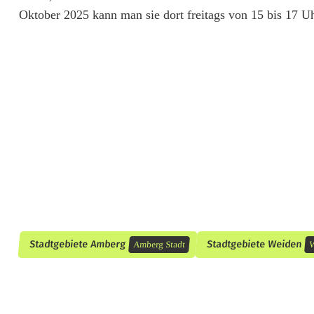
Oktober 2025 kann man sie dort freitags von 15 bis 17 
n
:
S
c
h
ö
n
h
e
Stadtgebiete Amberg
Stadtgebiete Weiden
Amberg Stadt
W
i
t
n