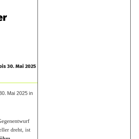
er
bis 30. Mai 2025
 Gegenentwurf
ler dreht, ist
Böhm
.