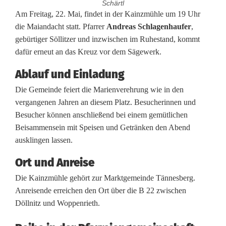
Schärtl
M
Am Freitag, 22. Mai, findet in der Kainzmühle um 19 Uhr
die Maiandacht statt. Pfarrer
Andreas Schlagenhaufer
,
a
gebürtiger Söllitzer und inzwischen im Ruhestand, kommt
dafür erneut an das Kreuz vor dem Sägewerk.
i
a
Ablauf und Einladung
Die Gemeinde feiert die Marienverehrung wie in den
n
vergangenen Jahren an diesem Platz. Besucherinnen und
d
Besucher können anschließend bei einem gemütlichen
Beisammensein mit Speisen und Getränken den Abend
a
ausklingen lassen.
c
Ort und Anreise
h
Die Kainzmühle gehört zur Marktgemeinde Tännesberg.
t
Anreisende erreichen den Ort über die B 22 zwischen
Döllnitz und Woppenrieth.
i