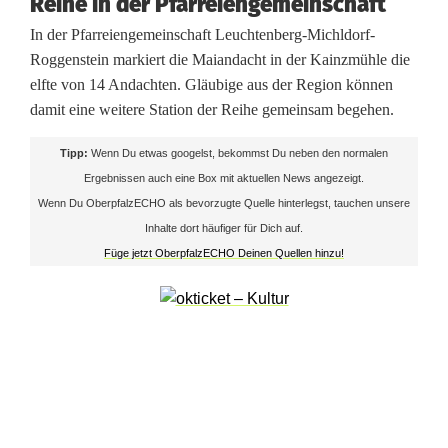
n
Reihe in der Pfarreiengemeinschaft
In der Pfarreiengemeinschaft Leuchtenberg-Michldorf-
K
Roggenstein markiert die Maiandacht in der Kainzmühle die
a
elfte von 14 Andachten. Gläubige aus der Region können
damit eine weitere Station der Reihe gemeinsam begehen.
i
n
Tipp:
Wenn Du etwas googelst, bekommst Du neben den normalen
Ergebnissen auch eine Box mit aktuellen News angezeigt.
z
Wenn Du OberpfalzECHO als bevorzugte Quelle hinterlegst, tauchen unsere
m
Inhalte dort häufiger für Dich auf.
Füge jetzt OberpfalzECHO Deinen Quellen hinzu!
ü
h
l
e
m