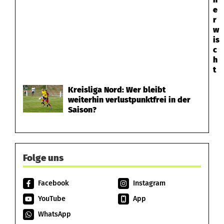
e
r
w
is
c
h
t
Kreisliga Nord: Wer bleibt
weiterhin verlustpunktfrei in der
Saison?
Folge uns
Facebook
Instagram
YouTube
App
WhatsApp