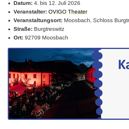
Datum:
4. bis 12. Juli 2026
i
Veranstalter:
OVIGO Theater
n
Veranstaltungsort:
Moosbach, Schloss Burgtr
H
Straße:
Burgtreswitz
o
Ort:
92709 Moosbach
o
d
(
O
p
e
n
A