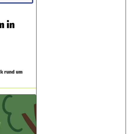
m in
ck rund um