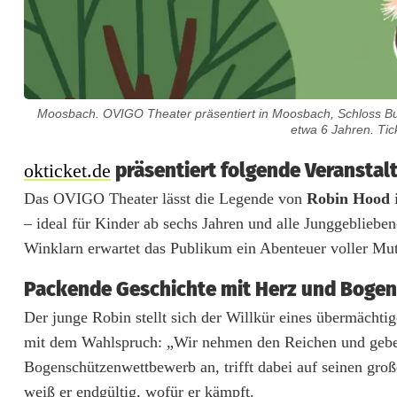
Moosbach. OVIGO Theater präsentiert in Moosbach, Schloss Bur
etwa 6 Jahren. Tic
T
präsentiert folgende Veranstal
okticket.de
Das OVIGO Theater lässt die Legende von
Robin Hood
i
h
– ideal für Kinder ab sechs Jahren und alle Junggeblieb
e
Winklarn erwartet das Publikum ein Abenteuer voller Mu
a
Packende Geschichte mit Herz und Bogen
t
Der junge Robin stellt sich der Willkür eines übermächti
e
mit dem Wahlspruch: „Wir nehmen den Reichen und geben 
Bogenschützenwettbewerb an, trifft dabei auf seinen gr
r
weiß er endgültig, wofür er kämpft.