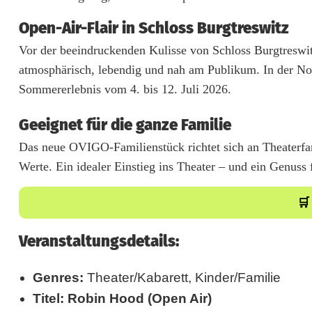
s
Open-Air-Flair in Schloss Burgtreswitz
p
Vor der beeindruckenden Kulisse von Schloss Burgtreswit
e
atmosphärisch, lebendig und nah am Publikum. In der No
k
Sommererlebnis vom 4. bis 12. Juli 2026.
t
Geeignet für die ganze Familie
a
Das neue OVIGO-Familienstück richtet sich an Theaterfa
k
Werte. Ein idealer Einstieg ins Theater – und ein Genuss 
e
🛒
l
Veranstaltungsdetails:
R
o
Genres:
Theater/Kabarett, Kinder/Familie
b
Titel:
Robin Hood (Open Air)