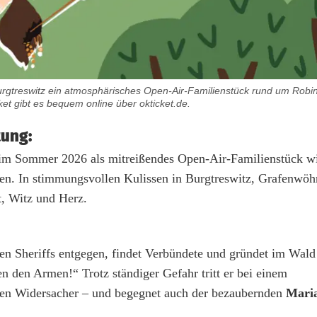
gtreswitz ein atmosphärisches Open-Air-Familienstück rund um Robin 
ket gibt es bequem online über okticket.de.
tung:
m Sommer 2026 als mitreißendes Open-Air-Familienstück wi
enen. In stimmungsvollen Kulissen in Burgtreswitz, Grafenwöh
t, Witz und Herz.
gen Sheriffs entgegen, findet Verbündete und gründet im Wal
den Armen!“ Trotz ständiger Gefahr tritt er bei einem
oßen Widersacher – und begegnet auch der bezaubernden
Mari