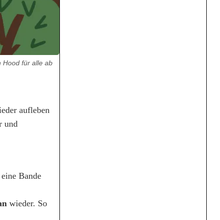
Hood für alle ab
eder aufleben
r und
d eine Bande
an
wieder. So