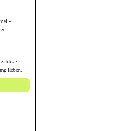
mmel –
ren
zeitlose
ung lieben.