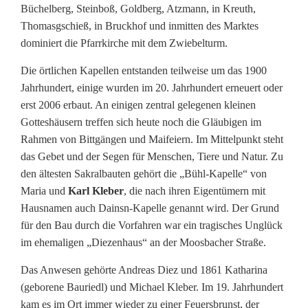
n
Büchelberg, Steinboß, Goldberg, Atzmann, in Kreuth,
Thomasgschieß, in Bruckhof und inmitten des Marktes
S
dominiert die Pfarrkirche mit dem Zwiebelturm.
t
Die örtlichen Kapellen entstanden teilweise um das 1900
e
Jahrhundert, einige wurden im 20. Jahrhundert erneuert oder
erst 2006 erbaut. An einigen zentral gelegenen kleinen
i
Gotteshäusern treffen sich heute noch die Gläubigen im
n
Rahmen von Bittgängen und Maifeiern. Im Mittelpunkt steht
das Gebet und der Segen für Menschen, Tiere und Natur. Zu
e
den ältesten Sakralbauten gehört die „Bühl-Kapelle“ von
e
Maria und
Karl Kleber
, die nach ihren Eigentümern mit
Hausnamen auch Dainsn-Kapelle genannt wird. Der Grund
r
für den Bau durch die Vorfahren war ein tragisches Unglück
z
im ehemaligen „Diezenhaus“ an der Moosbacher Straße.
ä
Das Anwesen gehörte Andreas Diez und 1861 Katharina
(geborene Bauriedl) und Michael Kleber. Im 19. Jahrhundert
h
kam es im Ort immer wieder zu einer Feuersbrunst, der