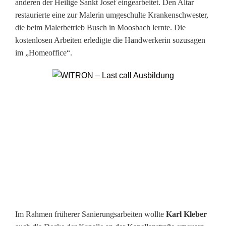
p
anderen der Heilige Sankt Josef eingearbeitet. Den Altar
restaurierte eine zur Malerin umgeschulte Krankenschwester,
e
die beim Malerbetrieb Busch in Moosbach lernte. Die
l
kostenlosen Arbeiten erledigte die Handwerkerin sozusagen
im „Homeoffice“.
l
e
a
m
O
r
t
s
t
Im Rahmen früherer Sanierungsarbeiten wollte
Karl Kleber