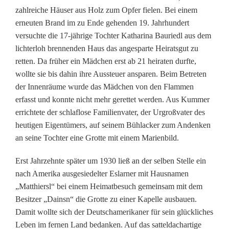
l
zahlreiche Häuser aus Holz zum Opfer fielen. Bei einem
erneuten Brand im zu Ende gehenden 19. Jahrhundert
e
versuchte die 17-jährige Tochter Katharina Bauriedl aus dem
n
lichterloh brennenden Haus das angesparte Heiratsgut zu
retten. Da früher ein Mädchen erst ab 21 heiraten durfte,
k
wollte sie bis dahin ihre Aussteuer ansparen. Beim Betreten
ö
der Innenräume wurde das Mädchen von den Flammen
erfasst und konnte nicht mehr gerettet werden. Aus Kummer
n
errichtete der schlaflose Familienvater, der Urgroßvater des
n
heutigen Eigentümers, auf seinem Bühlacker zum Andenken
an seine Tochter eine Grotte mit einem Marienbild.
t
e
Erst Jahrzehnte später um 1930 ließ an der selben Stelle ein
nach Amerika ausgesiedelter Eslarner mit Hausnamen
n
„Matthiersl“ bei einem Heimatbesuch gemeinsam mit dem
:
Besitzer „Dainsn“ die Grotte zu einer Kapelle ausbauen.
Damit wollte sich der Deutschamerikaner für sein glückliches
D
Leben im fernen Land bedanken. Auf das satteldachartige