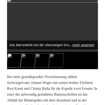
d
e
r
D
a
Das Marienbild von der ehemaligen Grotte wurde beim Kapellenbau in den Altar eingearbeitet. Foto: Karl Ziegler
mehr anzeigen
i
n
s
Bei einer grundlegenden Verschönerung stiftete
-
Schwiegervater Johann Höger mit seinen beiden Töchtern
K
Resi Knott und Christa Bulla für die Kapelle zwei Fenster. In
einer der aufwendig gestalteten Butzenscheiben ist das
a
Abbild der Muttergottes mit dem Jesuskind und in der