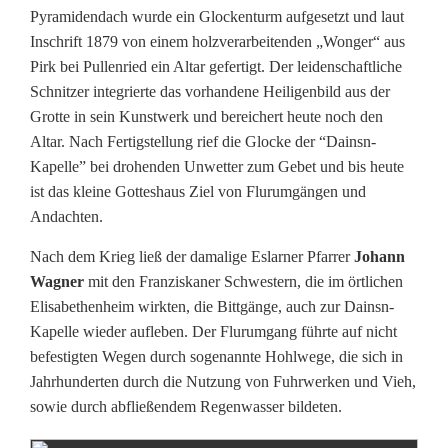
Pyramidendach wurde ein Glockenturm aufgesetzt und laut
i
Inschrift 1879 von einem holzverarbeitenden „Wonger“ aus
e
Pirk bei Pullenried ein Altar gefertigt. Der leidenschaftliche
Schnitzer integrierte das vorhandene Heiligenbild aus der
G
Grotte in sein Kunstwerk und bereichert heute noch den
e
Altar. Nach Fertigstellung rief die Glocke der “Dainsn-
Kapelle” bei drohenden Unwetter zum Gebet und bis heute
s
ist das kleine Gotteshaus Ziel von Flurumgängen und
c
Andachten.
h
Nach dem Krieg ließ der damalige Eslarner Pfarrer
Johann
Wagner
mit den Franziskaner Schwestern, die im örtlichen
i
Elisabethenheim wirkten, die Bittgänge, auch zur Dainsn-
c
Kapelle wieder aufleben. Der Flurumgang führte auf nicht
befestigten Wegen durch sogenannte Hohlwege, die sich in
h
Jahrhunderten durch die Nutzung von Fuhrwerken und Vieh,
t
sowie durch abfließendem Regenwasser bildeten.
e