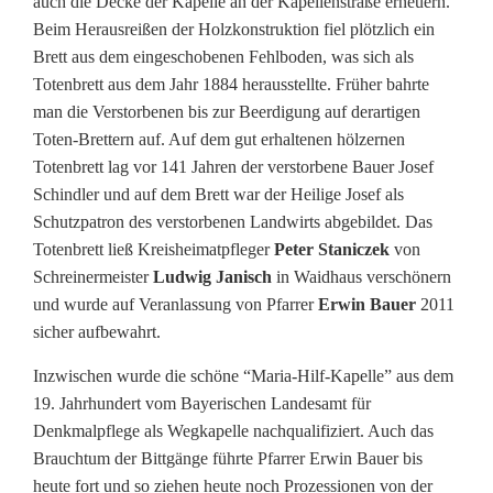
auch die Decke der Kapelle an der Kapellenstraße erneuern.
e
Beim Herausreißen der Holzkonstruktion fiel plötzlich ein
i
Brett aus dem eingeschobenen Fehlboden, was sich als
Totenbrett aus dem Jahr 1884 herausstellte. Früher bahrte
l
man die Verstorbenen bis zur Beerdigung auf derartigen
B
Toten-Brettern auf. Auf dem gut erhaltenen hölzernen
Totenbrett lag vor 141 Jahren der verstorbene Bauer Josef
ü
Schindler und auf dem Brett war der Heilige Josef als
h
Schutzpatron des verstorbenen Landwirts abgebildet. Das
Totenbrett ließ Kreisheimatpfleger
Peter Staniczek
von
l
Schreinermeister
Ludwig Janisch
in Waidhaus verschönern
und wurde auf Veranlassung von Pfarrer
Erwin Bauer
2011
sicher aufbewahrt.
Inzwischen wurde die schöne “Maria-Hilf-Kapelle” aus dem
19. Jahrhundert vom Bayerischen Landesamt für
Denkmalpflege als Wegkapelle nachqualifiziert. Auch das
Brauchtum der Bittgänge führte Pfarrer Erwin Bauer bis
heute fort und so ziehen heute noch Prozessionen von der