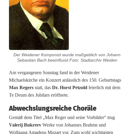
e
n
M
a
x
Der Weidener Komponist wurde maßgeblich von Johann
R
Sebastian Bach beeinflusst.Foto: Stadtarchiv Weiden
e
Am vergangenen Sonntag fand in der Weidener
Michaelskirche ein Konzert anlässlich des 150. Geburtstags
g
Max Regers
statt, das
Dr. Horst Petzold
feierlich mit dem
e
Te Deum des Jubilars eröffnete.
r
Abwechslungsreiche Choräle
s
Gemäß dem Titel „Max Reger und seine Vorbilder“ trug
Valerij Bukreev
Werke von Johannes Brahms und
:
Wolfgang Amadeus Mozart vor. Zum wohl wichtigsten