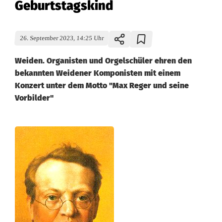
Geburtstagskind
26. September 2023, 14:25 Uhr
Weiden. Organisten und Orgelschüler ehren den
bekannten Weidener Komponisten mit einem
Konzert unter dem Motto "Max Reger und seine
Vorbilder"
Z
u
E
h
r