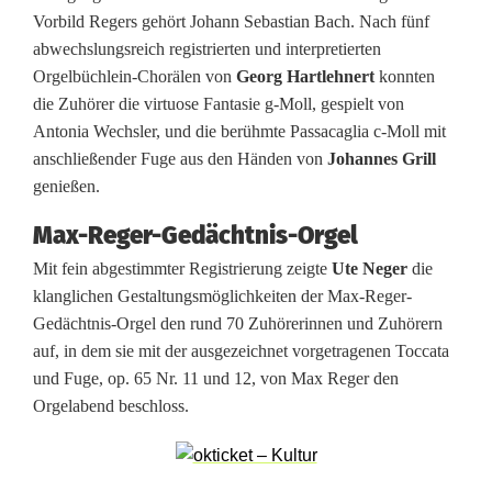
O
Vorbild Regers gehört Johann Sebastian Bach. Nach fünf
abwechslungsreich registrierten und interpretierten
r
Orgelbüchlein-Chorälen von
Georg Hartlehnert
konnten
g
die Zuhörer die virtuose Fantasie g-Moll, gespielt von
Antonia Wechsler, und die berühmte Passacaglia c-Moll mit
e
anschließender Fuge aus den Händen von
Johannes Grill
l
genießen.
k
Max-Reger-Gedächtnis-Orgel
Mit fein abgestimmter Registrierung zeigte
Ute Neger
die
o
klanglichen Gestaltungsmöglichkeiten der Max-Reger-
n
Gedächtnis-Orgel den rund 70 Zuhörerinnen und Zuhörern
auf, in dem sie mit der ausgezeichnet vorgetragenen Toccata
z
und Fuge, op. 65 Nr. 11 und 12, von Max Reger den
e
Orgelabend beschloss.
r
t