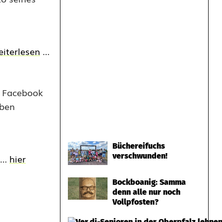
eiterlesen
…
f Facebook
eben
Büchereifuchs
verschwunden!
en…
hier
Bockboanig: Samma
denn alle nur noch
Vollpfosten?