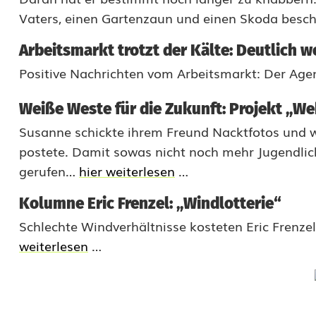
w
Vaters, einen Gartenzaun und einen Skoda besc
i
Arbeitsmarkt trotzt der Kälte: Deutlich w
c
Positive Nachrichten vom Arbeitsmarkt: Der Age
h
t
Weiße Weste für die Zukunft: Projekt „We
Susanne schickte ihrem Freund Nacktfotos und wu
i
postete. Damit sowas nicht noch mehr Jugendlic
g
gerufen…
hier weiterlesen
…
s
Kolumne Eric Frenzel: „Windlotterie“
t
Schlechte Windverhältnisse kosteten Eric Frenze
e
weiterlesen
…
n
N