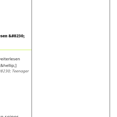
esen &#8230;
#8230; Teenager
to seines