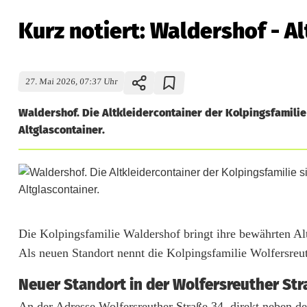
Kurz notiert: Waldershof - A
27. Mai 2026, 07:37 Uhr
Waldershof. Die Altkleidercontainer der Kolpingsfamilie
Altglascontainer.
K
Die Kolpingsfamilie Waldershof bringt ihre bewährten Alt
Als neuen Standort nennt die Kolpingsfamilie Wolfersreut
u
Neuer Standort in der Wolfersreuther St
r
An der Adresse Wolfersreuther Straße 34, direkt neben dem