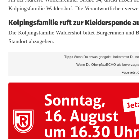
z
Kolpingsfamilie Waldershof. Die Verantwortlichen verwei
n
Kolpingsfamilie ruft zur Kleiderspende a
o
Die Kolpingsfamilie Waldershof bittet Bürgerinnen und B
t
Standort abzugeben.
i
Tipp:
Wenn Du etwas googelst, bekommst Du neb
e
Wenn Du OberpfalzECHO als bevorzugte Que
r
Füge jetzt
t
:
W
a
l