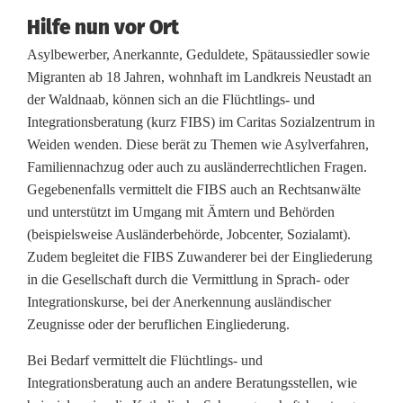
e
Hilfe nun vor Ort
d
Asylbewerber, Anerkannte, Geduldete, Spätaussiedler sowie
e
Migranten ab 18 Jahren, wohnhaft im Landkreis Neustadt an
der Waldnaab, können sich an die Flüchtlings- und
r
Integrationsberatung (kurz FIBS) im Caritas Sozialzentrum in
F
Weiden wenden. Diese berät zu Themen wie Asylverfahren,
Familiennachzug oder auch zu ausländerrechtlichen Fragen.
l
Gegebenenfalls vermittelt die FIBS auch an Rechtsanwälte
ü
und unterstützt im Umgang mit Ämtern und Behörden
(beispielsweise Ausländerbehörde, Jobcenter, Sozialamt).
c
Zudem begleitet die FIBS Zuwanderer bei der Eingliederung
h
in die Gesellschaft durch die Vermittlung in Sprach- oder
Integrationskurse, bei der Anerkennung ausländischer
t
Zeugnisse oder der beruflichen Eingliederung.
l
Bei Bedarf vermittelt die Flüchtlings- und
i
Integrationsberatung auch an andere Beratungsstellen, wie