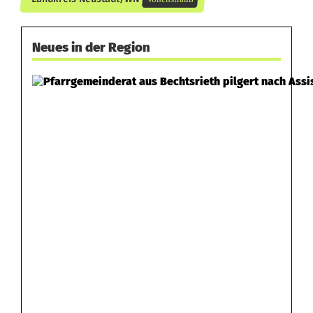
u
Neues in der Region
n
g