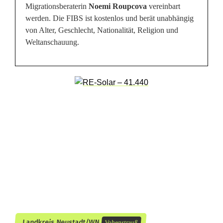
Migrationsberaterin
Noemi Roupcova
vereinbart
r
werden. Die FIBS ist kostenlos und berät unabhängig
a
von Alter, Geschlecht, Nationalität, Religion und
Weltanschauung.
t
i
o
n
s
b
e
r
a
t
Landkreis Neustadt/WN
Vohenstrauß