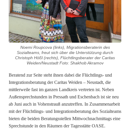
n
s
p
r
e
Noemi Roupcova (links), Migrationsberaterin des
Sozialteams, freut sich über die Unterstützung durch
c
Christoph Hößl (rechts), Flüchtlingsberater der Caritas
Weiden/Neustadt Foto: Shakhob Akramov
h
Beratend zur Seite steht ihnen dabei die Flüchtlings- und
s
Integrationsberatung der Caritas Weiden – Neustadt, die
t
mittlerweile fast im ganzen Landkreis vertreten ist. Neben
Außensprechstunden in Pressath und Eschenbach ist sie neu
u
ab Juni auch in Vohenstrauß anzutreffen. In Zusammenarbeit
n
mit der Flüchtlings- und Integrationsberatung des Sozialteams
bieten die beiden Beratungsstellen Mittwochnachmittags eine
d
Sprechstunde in den Räumen der Tagesstätte OASE.