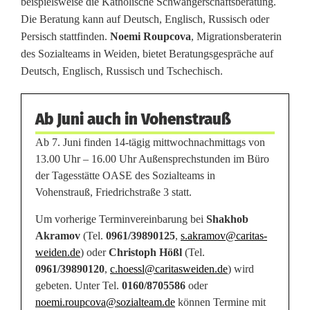
beispielsweise die Katholische Schwangerschaftsberatung.
n
Die Beratung kann auf Deutsch, Englisch, Russisch oder
g
Persisch stattfinden.
Noemi Roupcova
, Migrationsberaterin
des Sozialteams in Weiden, bietet Beratungsgespräche auf
s
Deutsch, Englisch, Russisch und Tschechisch.
-
u
Ab Juni auch in Vohenstrauß
n
Ab 7. Juni finden 14-tägig mittwochnachmittags von
13.00 Uhr – 16.00 Uhr Außensprechstunden im Büro
d
der Tagesstätte OASE des Sozialteams in
Vohenstrauß, Friedrichstraße 3 statt.
I
Um vorherige Terminvereinbarung bei
Shakhob
n
Akramov
(Tel.
0961/39890125
,
s.akramov@caritas-
t
weiden.de
) oder
Christoph Hößl
(Tel.
0961/39890120
,
c.hoessl@caritasweiden.de
) wird
e
gebeten. Unter Tel.
0160/8705586
oder
g
noemi.roupcova@sozialteam.de
können Termine mit