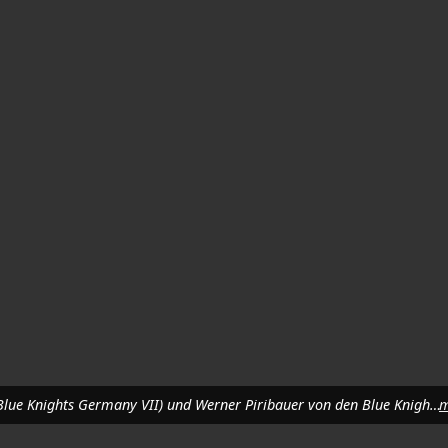
Corbett Rushing, Georg Arnold, Maria Mayr, Gunda Arnold (alle Blue Knights Germany VII) und Werner Piribauer von den Blue Knights Austria I. (von links). Foto: Reinhard Kreuzer
m