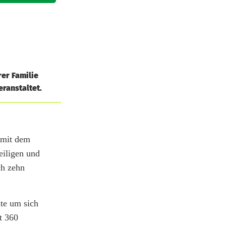
rer Familie
ranstaltet.
 mit dem
eiligen und
ch zehn
te um sich
t 360