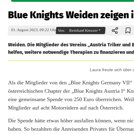
Blue Knights Weiden zeigen 
01. August 2023, 09:22 Uhr
Von:
Reinhard Kreuzer *
Weiden. Die Mitglieder des Vereins „Austria Triker und B
helfen, weitere notwendige Therapien zu finanzieren und
Laura freute sich über 
B
l
Als die Mitglieder von den „Blue Knights Germany VII“ 
österreichischen Chapter der „Blue Knights Austria I“ Ko
u
eine gemeinsame Spende von 250 Euro überreichen. Weil j
e
Mitglieder auf acht Motorrädern auf nach Österreich.
K
Die Spende hätte etwas höher ausfallen können, wenn ni
n
haben. So bezahlten die Anreisenden Privates für Überna