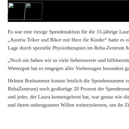
e
s
H
Es war eine riesige Spendenaktion für die 15-jährige Lau
„Austria Triker und Biker mit Herz für Kinder“ hatte es or
e
Lage durch spezielle Physiotherapien im Reha-Zentrum Mal
r
„Noch nie haben wir so viele liebenswerte und hilfsbere
z
Wettergott hat es entgegen aller Vorhersagen besonders 
Helmut Boshammer konnte letzlich die Spendensumme vo
RehaZentrum) noch großartige 20 Prozent der Spendensum
und jeder, der Laura kennengelernt hat, war genau wie di
und ihrem unbeugsamen Willen weiterzulernen, um ihr Zie