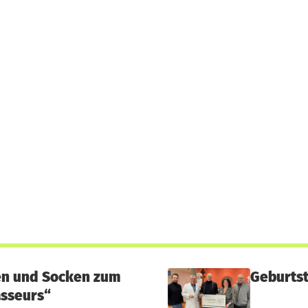
en und Socken zum
Geburtst
asseurs“