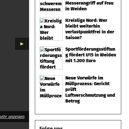
Messerangriff auf Frau
in Weiden
Kreisliga Nord: Wer
bleibt weiterhin
verlustpunktfrei in der
Saison?
►
Sportförderungsstiftun
g fördert U15 in Weiden
mit 1.200 Euro
Neue Vorwürfe im
Müllprozess: Gericht
prüft
Luftverschmutzung und
Betrug
ehr anzeigen
Folge uns