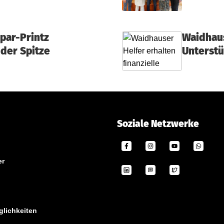
par-Printz
Waidhaus
 der Spitze
Unterst
Soziale Netzwerke
er
lichkeiten