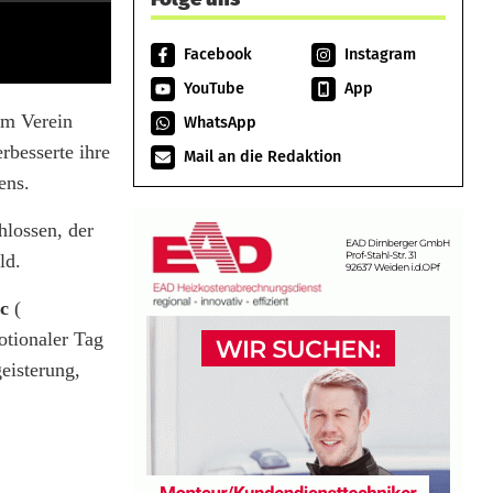
Facebook
Instagram
YouTube
App
em Verein
WhatsApp
rbesserte ihre
Mail an die Redaktion
ens.
hlossen, der
ld.
c
(
otionaler Tag
eisterung,