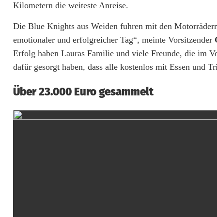
Kilometern die weiteste Anreise.
i
Die Blue Knights aus Weiden fuhren mit den Motorrädern 
g
emotionaler und erfolgreicher Tag“, meinte Vorsitzender
G
h
Erfolg haben Lauras Familie und viele Freunde, die im Vo
t
dafür gesorgt haben, dass alle kostenlos mit Essen und Tr
s
Über 23.000 Euro gesammelt
W
e
i
d
e
n
z