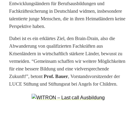
Entwicklungsländern für Berufsausbildungen und
d
Fachkräftesicherung in Deutschland widmen, insbesondere
u
talentierte junge Menschen, die in ihren Heimatländern keine
Perspektive haben.
n
Dabei ist es ein erklärtes Ziel, den Brain-Drain, also die
g
Abwanderung von qualifizierten Fachkräften aus
i
Krisenländern in wirtschaftlich stärkere Länder, bewusst zu
vermeiden. “Gemeinsam schaffen wir weitere Möglichkeiten
n
für eine bessere Bildung und eine vielversprechende
L
Zukunft!”, betont
Prof. Bauer
, Vorstandsvorsitzender der
LUCE Stiftung und Stiftungsrat bei Angels for Children.
a
o
s