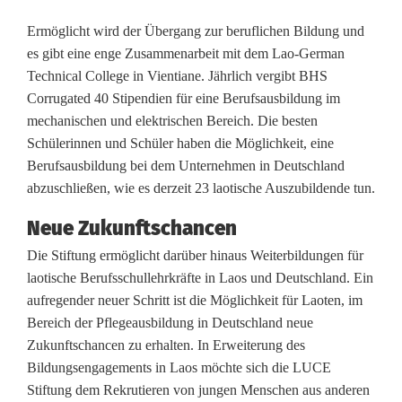
g
Ermöglicht wird der Übergang zur beruflichen Bildung und
e
es gibt eine enge Zusammenarbeit mit dem Lao-German
m
Technical College in Vientiane. Jährlich vergibt BHS
Corrugated 40 Stipendien für eine Berufsausbildung im
e
mechanischen und elektrischen Bereich. Die besten
n
Schülerinnen und Schüler haben die Möglichkeit, eine
Berufsausbildung bei dem Unternehmen in Deutschland
t
abzuschließen, wie es derzeit 23 laotische Auszubildende tun.
f
Neue Zukunftschancen
ü
Die Stiftung ermöglicht darüber hinaus Weiterbildungen für
laotische Berufsschullehrkräfte in Laos und Deutschland. Ein
r
aufregender neuer Schritt ist die Möglichkeit für Laoten, im
B
Bereich der Pflegeausbildung in Deutschland neue
Zukunftschancen zu erhalten. In Erweiterung des
i
Bildungsengagements in Laos möchte sich die LUCE
l
Stiftung dem Rekrutieren von jungen Menschen aus anderen