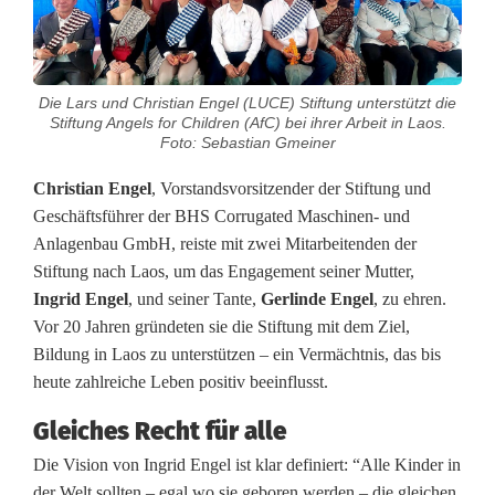
e
l
Die Lars und Christian Engel (LUCE) Stiftung unterstützt die
f
Stiftung Angels for Children (AfC) bei ihrer Arbeit in Laos.
Foto: Sebastian Gmeiner
ü
Christian Engel
, Vorstandsvorsitzender der Stiftung und
r
Geschäftsführer der BHS Corrugated Maschinen- und
K
Anlagenbau GmbH, reiste mit zwei Mitarbeitenden der
Stiftung nach Laos, um das Engagement seiner Mutter,
i
Ingrid Engel
, und seiner Tante,
Gerlinde Engel
, zu ehren.
n
Vor 20 Jahren gründeten sie die Stiftung mit dem Ziel,
Bildung in Laos zu unterstützen – ein Vermächtnis, das bis
d
heute zahlreiche Leben positiv beeinflusst.
e
Gleiches Recht für alle
r
Die Vision von Ingrid Engel ist klar definiert: “Alle Kinder in
der Welt sollten – egal wo sie geboren werden – die gleichen