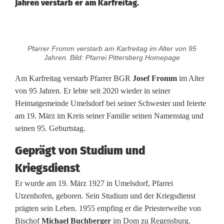
Jahren verstarb er am Karfreitag.
E
Pfarrer Fromm verstarb am Karfreitag im Alter von 95
r
Jahren. Bild: Pfarrei Pittersberg Homepage
h
Am Karfreitag verstarb Pfarrer BGR
Josef Fromm
im Alter
von 95 Jahren. Er lebte seit 2020 wieder in seiner
a
Heimatgemeinde Umelsdorf bei seiner Schwester und feierte
l
am 19. März im Kreis seiner Familie seinen Namenstag und
seinen 95. Geburtstag.
f
Geprägt von Studium und
v
Kriegsdienst
o
Er wurde am 19. März 1927 in Umelsdorf, Pfarrei
n
Utzenhofen, geboren. Sein Studium und der Kriegsdienst
prägten sein Leben. 1955 empfing er die Priesterweihe von
s
Bischof
Michael Buchberger
im Dom zu Regensburg.