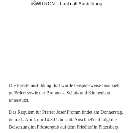
i
a
:
E
i
n
N
Die Priesterausbildung dort wurde beispielsweise finanziell
a
gefördert sowie der Brunnen-, Schul- und Kirchenbau
c
unterstützt.
h
Das Requiem für Pfarrer Josef Fromm findet am Donnerstag,
dem 21. April, um 14.30 Uhr statt. Anschließend folgt die
r
Beisetzung im Priestergrab auf dem Friedhof in Pittersberg.
u