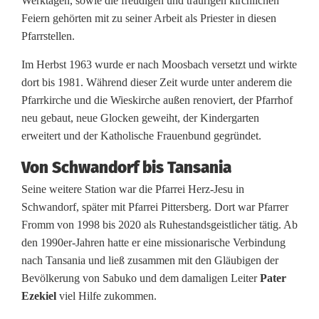
Werktagen, sowie die freudigen und traurigen kirchlichen
i
Feiern gehörten mit zu seiner Arbeit als Priester in diesen
Pfarrstellen.
s
Im Herbst 1963 wurde er nach Moosbach versetzt und wirkte
n
dort bis 1981. Während dieser Zeit wurde unter anderem die
a
Pfarrkirche und die Wieskirche außen renoviert, der Pfarrhof
neu gebaut, neue Glocken geweiht, der Kindergarten
c
erweitert und der Katholische Frauenbund gegründet.
h
Von Schwandorf bis Tansania
T
Seine weitere Station war die Pfarrei Herz-Jesu in
a
Schwandorf, später mit Pfarrei Pittersberg. Dort war Pfarrer
Fromm von 1998 bis 2020 als Ruhestandsgeistlicher tätig. Ab
n
den 1990er-Jahren hatte er eine missionarische Verbindung
s
nach Tansania und ließ zusammen mit den Gläubigen der
Bevölkerung von Sabuko und dem damaligen Leiter
Pater
a
Ezekiel
viel Hilfe zukommen.
n