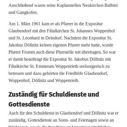
e
Anschließend waren seine Kaplanstellen Neukirchen-Balbini
und Gangkofen.
i
n
Am 1. März 1961 kam er als Pfarrer in die Expositur
Glaubendorf mit den Filialkirchen St. Johannes Woppenhof
e
und St. Leonhard in Deindorf. Nachdem die Expositur St.
Jakobus Döllnitz keinen eigenen Pfarrer mehr hatte, wurde
r
Pfarrer Fromm auch diese Pfarrstelle mit übertragen. So war
H
er damit beauftragt die Expositur St. Jakobus Döllnitz mit
Filialkirche St. Emmeram Woppenrieth seelsorgerisch zu
e
betreuen und dazu gehörten die Friedhöfe Glaubendorf,
i
Woppenhof, Döllnitz und Woppenrieth.
m
Zuständig für Schuldienste und
a
Gottesdienste
t
Auch für den Schuldienst in Glaubendorf und Döllnitz war er
zuständig. Gottesdienste an Sonn- und Feiertagen sowie an
b