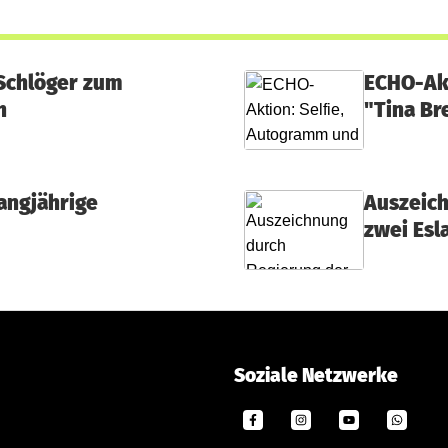
Schlöger zum
ECHO-Akt
h
"Tina Br
angjährige
Auszeich
zwei Esl
Soziale Netzwerke