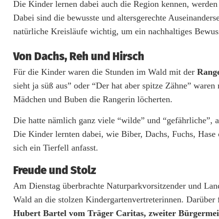
e
Die Kinder lernen dabei auch die Region kennen, werden f
Dabei sind die bewusste und altersgerechte Auseinanderse
r
natürliche Kreisläufe wichtig, um ein nachhaltiges Bewu
e
Von Dachs, Reh und Hirsch
r
Für die Kinder waren die Stunden im Wald mit der
Range
l
sieht ja süß aus” oder “Der hat aber spitze Zähne” waren
e
Mädchen und Buben die Rangerin löcherten.
b
Die hatte nämlich ganz viele “wilde” und “gefährliche”, ab
e
Die Kinder lernten dabei, wie Biber, Dachs, Fuchs, Hase
sich ein Tierfell anfasst.
n
Freude und Stolz
B
Am Dienstag überbrachte Naturparkvorsitzender und Landr
i
Wald an die stolzen Kindergartenvertreterinnen. Darüber 
b
Hubert Bartel vom Träger Caritas, zweiter Bürgermei