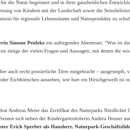
ür die Natur begeistert und in ihrer ganzheitlichen Entwicklu
tzung von Kindern mit der Landschaft sowie die Sensibilisie
sstsein für regionale Lebensräume und Naturprodukte zu schaf
rin
Simone Peuleke
ein aufregendes Abenteuer. “Was ist da
 nur einige der vielen Fragen und Aussagen, mit denen die wi
er auch recht possierliche Tiere mitgebracht – ausgestopft, ve
 oder Eichhörnchen aussehen, wie hart ein Hirschgeweih ist o
at Andreas Meier das Zertifikat des Naturparks Nördlicher 
freuten sich neben der Kindergartenleiterin Andrea Heuser a
ster Erich Sperber als Hausherr, Naturpark-Geschäftsfüh