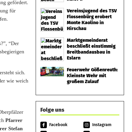
ng gefördert.
rung für
Vereinsjugend des TSV
Flossenbürg erobert
fen.
Monte Kaolino in
Hirschau
Marktgemeinderat
s?”, “Der
beschließt einstimmig
ssbegierigen
Breitbandausbau in
Eslarn
Feuerwehr Gößenreuth:
rsteht sich.
Kleinste Wehr mit
der wie weich
großem Zulauf
Folge uns
Oberpfälzer
uch
Pfarrer
Facebook
Instagram
rer Stefan