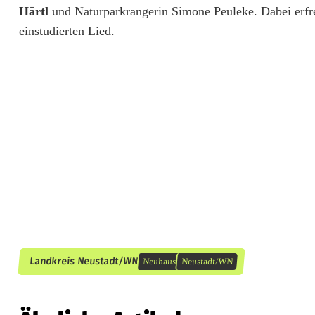
e
Härtl
und Naturparkrangerin Simone Peuleke. Dabei erfre
einstudierten Lied.
r
,
D
a
c
h
s
,
F
Landkreis Neustadt/WN
Neuhaus
Neustadt/WN
u
c