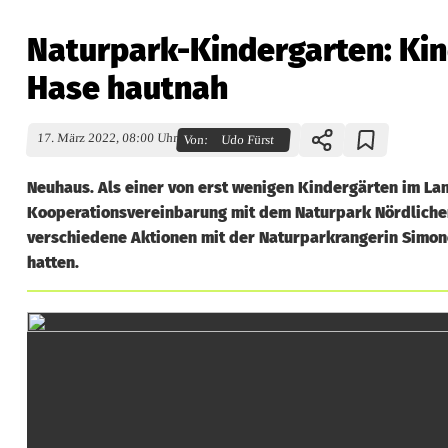
Naturpark-Kindergarten: Kin
Hase hautnah
17. März 2022, 08:00 Uhr
Von:
Udo Fürst
Neuhaus. Als einer von erst wenigen Kindergärten im La
Kooperationsvereinbarung mit dem Naturpark Nördliche
verschiedene Aktionen mit der Naturparkrangerin Simone
hatten.
N
a
t
u