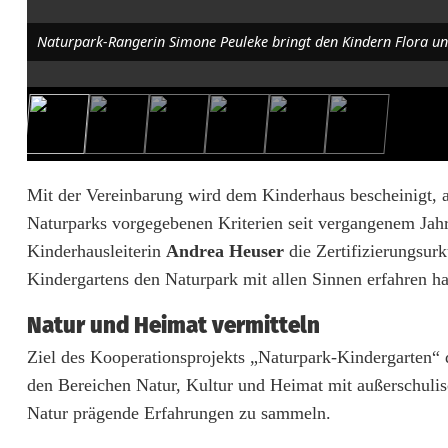
r
g
Naturpark-Rangerin Simone Peuleke bringt den Kindern Flora und
a
r
t
e
Mit der Vereinbarung wird dem Kinderhaus bescheinigt, 
Naturparks vorgegebenen Kriterien seit vergangenem Jahr 
n
Kinderhausleiterin
Andrea Heuser
die Zertifizierungsur
:
Kindergartens den Naturpark mit allen Sinnen erfahren h
K
Natur und Heimat vermitteln
i
Ziel des Kooperationsprojekts „Naturpark-Kindergarten“
n
den Bereichen Natur, Kultur und Heimat mit außerschulisc
Natur prägende Erfahrungen zu sammeln.
d