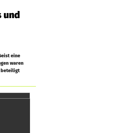
s und
eist eine
ngen waren
beteiligt