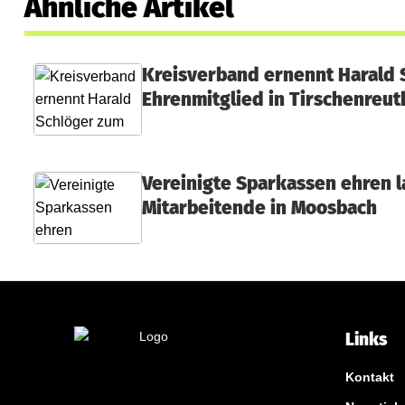
Ähnliche Artikel
h
s
Kreisverband ernennt Harald 
u
Ehrenmitglied in Tirschenreut
n
d
Vereinigte Sparkassen ehren l
H
Mitarbeitende in Moosbach
a
s
e
h
Links
a
Kontakt
u