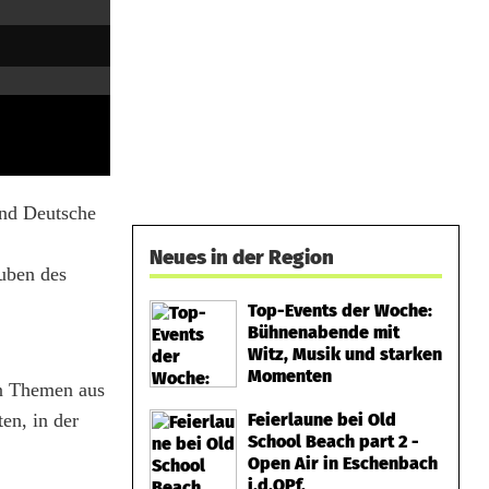
and Deutsche
Neues in der Region
Buben des
Top-Events der Woche:
Bühnenabende mit
Witz, Musik und starken
Momenten
rn Themen aus
en, in der
Feierlaune bei Old
School Beach part 2 -
Open Air in Eschenbach
i.d.OPf.